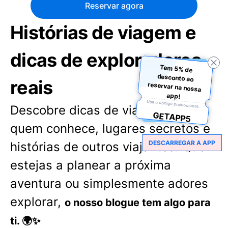
Reservar agora
Histórias de viagem e
dicas de exploradores
Tem 5% de
desconto ao
reservar na nossa
reais
app!
Usa o código promocional:
Descobre dicas de viagem de
GETAPP5
quem conhece, lugares secretos e
DESCARREGAR A APP
histórias de outros viajantes. Quer
estejas a planear a próxima
aventura ou simplesmente adores
explorar,
o nosso blogue tem algo para
ti. 🌍✨