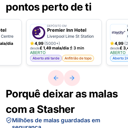
pontos perto de ti
DEPÓSITO EM
tel
Premier Inn Hotel
 Centre
Liverpool Lime St Station
ala/dia
4,99
(5000+)
4,99
(
£ 1,49 mala/dia
3 min
£ 3,
desde
desde
ABERTO
ABERTO
Aberto até tarde
Anfitrião de topo
Aberto 2
Porquê deixar as malas
com a Stasher
Milhões de malas guardadas em
segurança