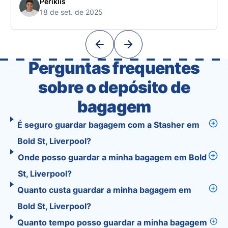
free. 🧭 What Makes the Tourist App Unique?
Periklis
18 de set. de 2025
Unlike standard travel apps, Tourist combines
powerful tools into one easy-to-use platform:
With Tourist, your trip planning becomes as
exciting …
Perguntas frequentes
sobre o depósito de
bagagem
É seguro guardar bagagem com a Stasher em
Bold St, Liverpool?
Onde posso guardar a minha bagagem em Bold
St, Liverpool?
Quanto custa guardar a minha bagagem em
Bold St, Liverpool?
Quanto tempo posso guardar a minha bagagem