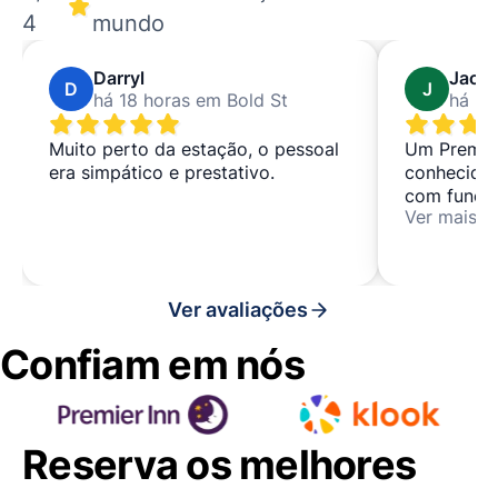
4
mundo
Darryl
Jack
D
J
há 18 horas em Bold St
há 23
Muito perto da estação, o pessoal
Um Premier 
era simpático e prestativo.
conhecido, 
com funcio
Ver mais
que não há
Ver avaliações
Confiam em nós
Reserva os melhores