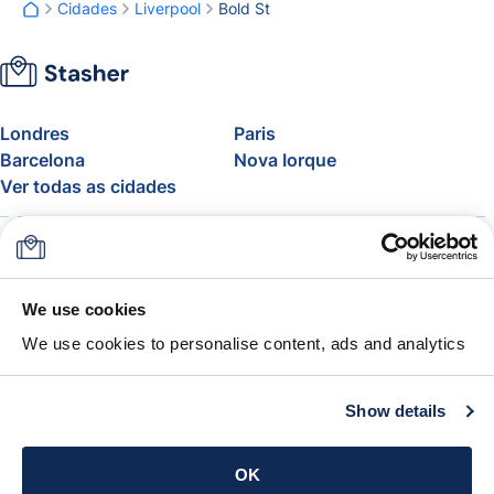
Cidades
Liverpool
Bold St
Londres
Paris
Barcelona
Nova Iorque
Ver todas as cidades
Sobre
Preços
FAQ
Apoio
Blogue
Adere ao programa de
We use cookies
afiliados da Stasher
We use cookies to personalise content, ads and analytics
Franquia de bagagem aérea
A Garantia Stasher
Termos e condições
Show details
Obtém a app
OK