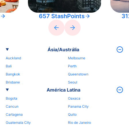
657 StashPoints
31
Ásia/Austrália
Auckland
Melbourne
Bali
Perth
Bangkok
Queenstown
Brisbane
Seoul
América Latina
Bogota
Oaxaca
Cancun
Panama City
Cartagena
Quito
Guatemala City
Rio de Janeiro