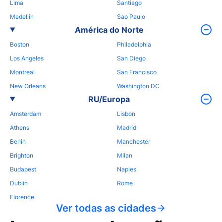
Lima
Santiago
Medellin
Sao Paulo
América do Norte
Boston
Philadelphia
Los Angeles
San Diego
Montreal
San Francisco
New Orleans
Washington DC
RU/Europa
Amsterdam
Lisbon
Athens
Madrid
Berlin
Manchester
Brighton
Milan
Budapest
Naples
Dublin
Rome
Florence
Ver todas as cidades