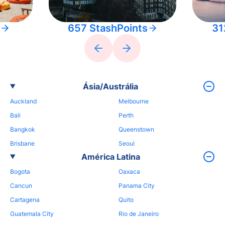
657 StashPoints
31
Ásia/Austrália
Auckland
Melbourne
Bali
Perth
Bangkok
Queenstown
Brisbane
Seoul
América Latina
Bogota
Oaxaca
Cancun
Panama City
Cartagena
Quito
Guatemala City
Rio de Janeiro