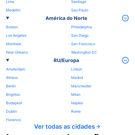
Lima
Santiago
Medellin
Sao Paulo
América do Norte
Boston
Philadelphia
Los Angeles
San Diego
Montreal
San Francisco
New Orleans
Washington DC
RU/Europa
Amsterdam
Lisbon
Athens
Madrid
Berlin
Manchester
Brighton
Milan
Budapest
Naples
Dublin
Rome
Florence
Ver todas as cidades