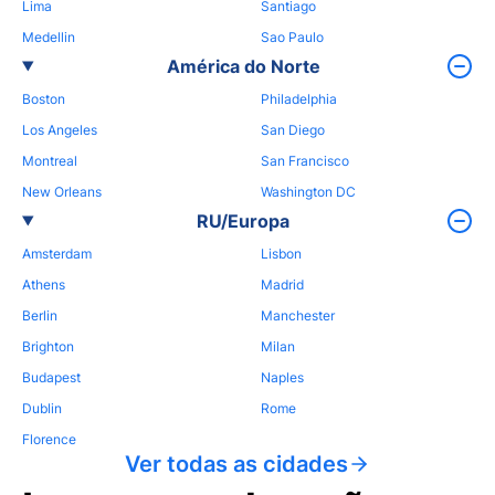
Lima
Santiago
Medellin
Sao Paulo
América do Norte
Boston
Philadelphia
Los Angeles
San Diego
Montreal
San Francisco
New Orleans
Washington DC
RU/Europa
Amsterdam
Lisbon
Athens
Madrid
Berlin
Manchester
Brighton
Milan
Budapest
Naples
Dublin
Rome
Florence
Ver todas as cidades