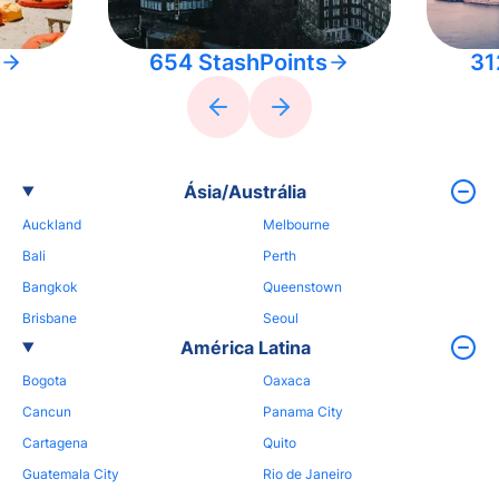
654 StashPoints
31
Ásia/Austrália
Auckland
Melbourne
Bali
Perth
Bangkok
Queenstown
Brisbane
Seoul
América Latina
Bogota
Oaxaca
Cancun
Panama City
Cartagena
Quito
Guatemala City
Rio de Janeiro