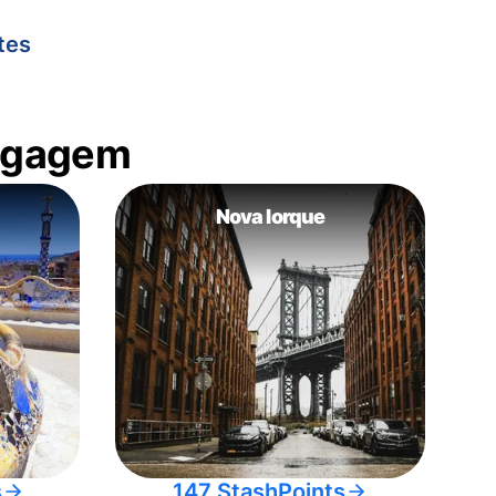
tes
bagagem
Nova Iorque
s
147 StashPoints