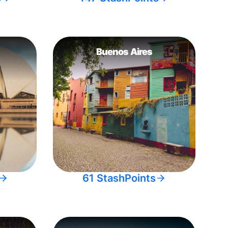
Buenos Aires
61 StashPoints