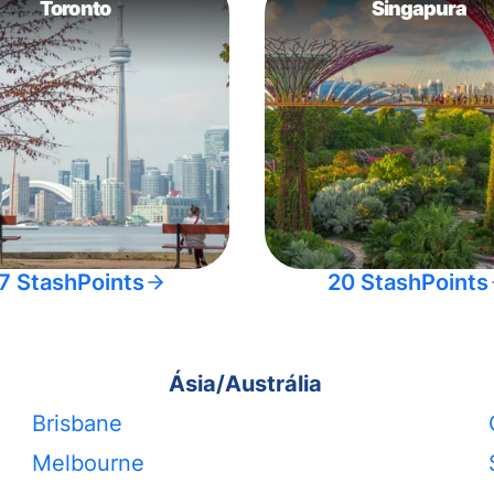
Toronto
Singapura
7 StashPoints
20 StashPoints
Ásia/Austrália
Brisbane
Melbourne