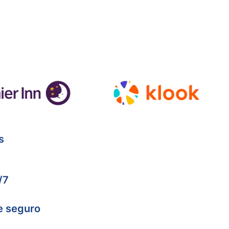
s
/7
e seguro