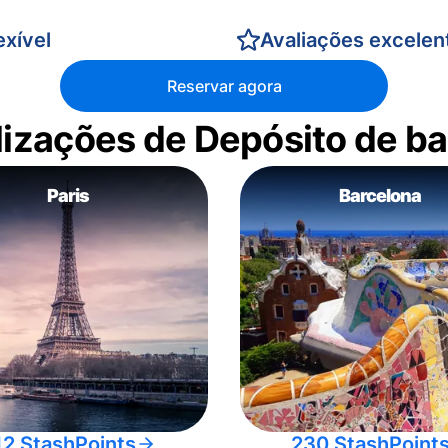
xível
Avaliações excelen
Reservar agora
alizações de Depósito de 
Paris
Barcelona
12 StashPoints
230 StashPoint