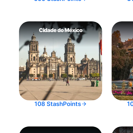
Cidade do México
108 StashPoints
1