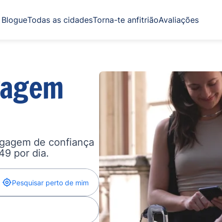
Blogue
Todas as cidades
Torna-te anfitrião
Avaliações
gagem
agagem de confiança
,49 por dia.
Pesquisar perto de mim