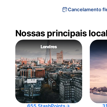
Cancelamento fle
Nossas principais loc
Londres
655 StashPoints
3