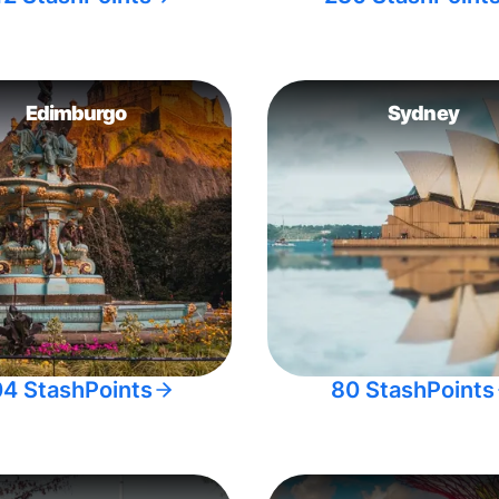
Edimburgo
Sydney
04 StashPoints
80 StashPoints