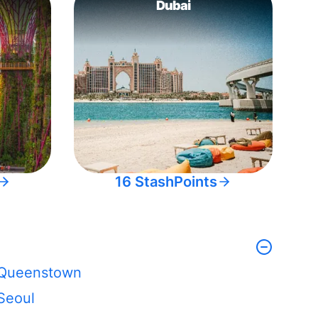
Dubai
16 StashPoints
Queenstown
Seoul