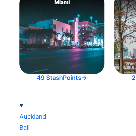
Miami
49 StashPoints
2
Auckland
Bali