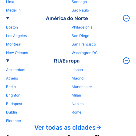
Lima
Santiago
Medellin
Sao Paulo
América do Norte
Boston
Philadelphia
Los Angeles
San Diego
Montreal
San Francisco
New Orleans
Washington DC
RU/Europa
Amsterdam
Lisbon
Athens
Madrid
Berlin
Manchester
Brighton
Milan
Budapest
Naples
Dublin
Rome
Florence
Ver todas as cidades