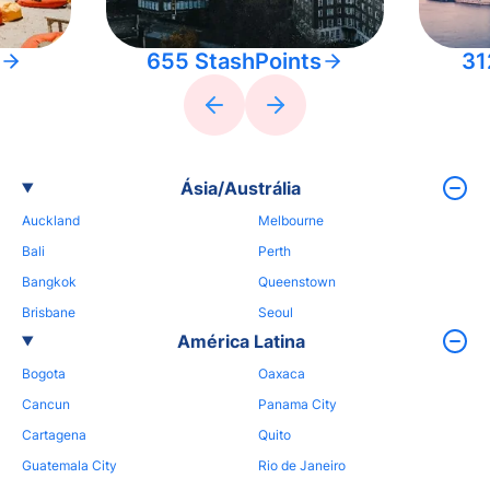
655 StashPoints
31
Ásia/Austrália
Auckland
Melbourne
Bali
Perth
Bangkok
Queenstown
Brisbane
Seoul
América Latina
Bogota
Oaxaca
Cancun
Panama City
Cartagena
Quito
Guatemala City
Rio de Janeiro