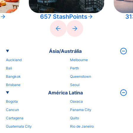
657 StashPoints
31
Ásia/Austrália
Auckland
Melbourne
Bali
Perth
Bangkok
Queenstown
Brisbane
Seoul
América Latina
Bogota
Oaxaca
Cancun
Panama City
Cartagena
Quito
Guatemala City
Rio de Janeiro