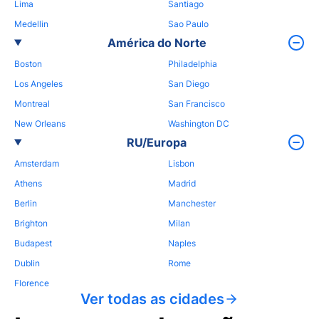
Lima
Santiago
Medellin
Sao Paulo
América do Norte
Boston
Philadelphia
Los Angeles
San Diego
Montreal
San Francisco
New Orleans
Washington DC
RU/Europa
Amsterdam
Lisbon
Athens
Madrid
Berlin
Manchester
Brighton
Milan
Budapest
Naples
Dublin
Rome
Florence
Ver todas as cidades