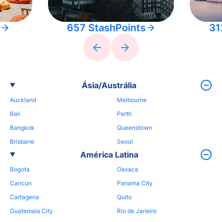
657 StashPoints
31
Ásia/Austrália
Auckland
Melbourne
Bali
Perth
Bangkok
Queenstown
Brisbane
Seoul
América Latina
Bogota
Oaxaca
Cancun
Panama City
Cartagena
Quito
Guatemala City
Rio de Janeiro