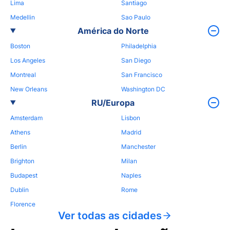
Lima
Santiago
Medellin
Sao Paulo
América do Norte
Boston
Philadelphia
Los Angeles
San Diego
Montreal
San Francisco
New Orleans
Washington DC
RU/Europa
Amsterdam
Lisbon
Athens
Madrid
Berlin
Manchester
Brighton
Milan
Budapest
Naples
Dublin
Rome
Florence
Ver todas as cidades