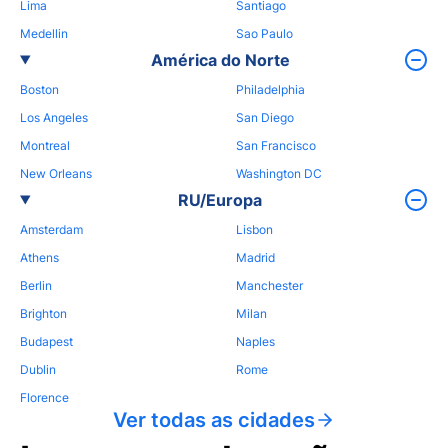
Lima
Santiago
Medellin
Sao Paulo
América do Norte
Boston
Philadelphia
Los Angeles
San Diego
Montreal
San Francisco
New Orleans
Washington DC
RU/Europa
Amsterdam
Lisbon
Athens
Madrid
Berlin
Manchester
Brighton
Milan
Budapest
Naples
Dublin
Rome
Florence
Ver todas as cidades