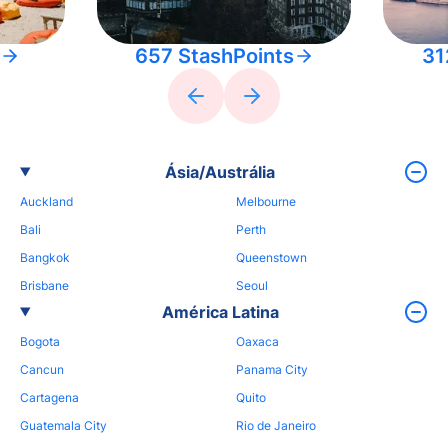
657 StashPoints
31
Ásia/Austrália
Auckland
Melbourne
Bali
Perth
Bangkok
Queenstown
Brisbane
Seoul
América Latina
Bogota
Oaxaca
Cancun
Panama City
Cartagena
Quito
Guatemala City
Rio de Janeiro