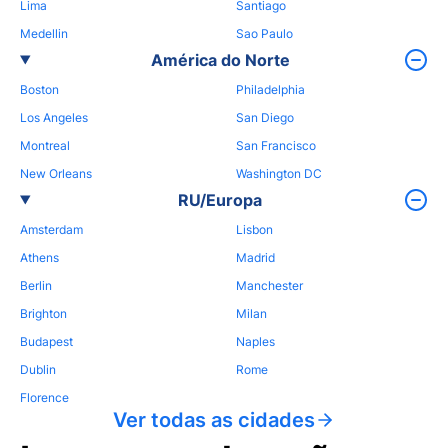
Lima
Santiago
Medellin
Sao Paulo
América do Norte
Boston
Philadelphia
Los Angeles
San Diego
Montreal
San Francisco
New Orleans
Washington DC
RU/Europa
Amsterdam
Lisbon
Athens
Madrid
Berlin
Manchester
Brighton
Milan
Budapest
Naples
Dublin
Rome
Florence
Ver todas as cidades