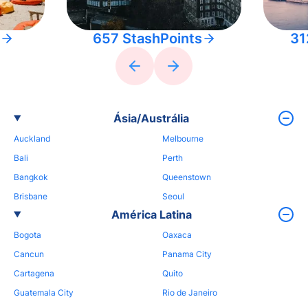
657 StashPoints
31
Ásia/Austrália
Auckland
Melbourne
Bali
Perth
Bangkok
Queenstown
Brisbane
Seoul
América Latina
Bogota
Oaxaca
Cancun
Panama City
Cartagena
Quito
Guatemala City
Rio de Janeiro