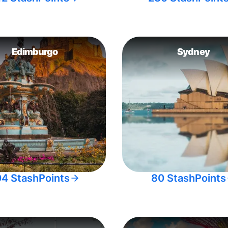
Edimburgo
Sydney
04 StashPoints
80 StashPoints