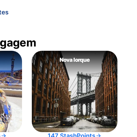
tes
bagagem
Nova Iorque
s
147 StashPoints