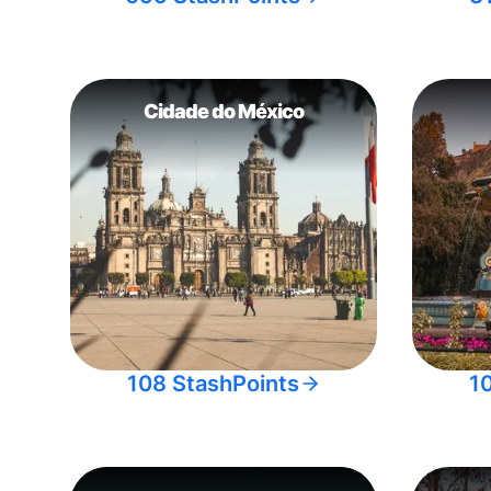
Cidade do México
108 StashPoints
1