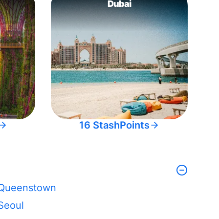
Dubai
16 StashPoints
Queenstown
Seoul