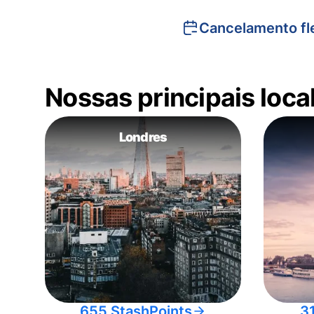
Cancelamento fle
Nossas principais loc
Londres
655 StashPoints
3