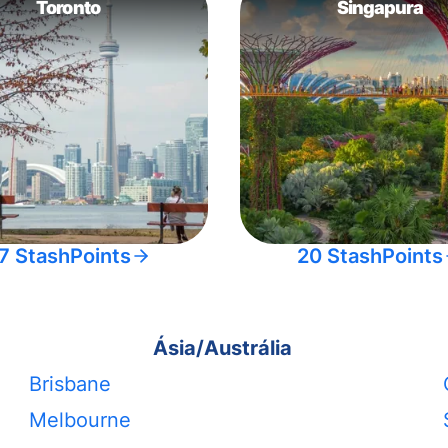
Toronto
Singapura
7 StashPoints
20 StashPoints
Ásia/Austrália
Brisbane
Melbourne