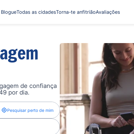
Blogue
Todas as cidades
Torna-te anfitrião
Avaliações
gagem
agagem de confiança
,49 por dia.
Pesquisar perto de mim