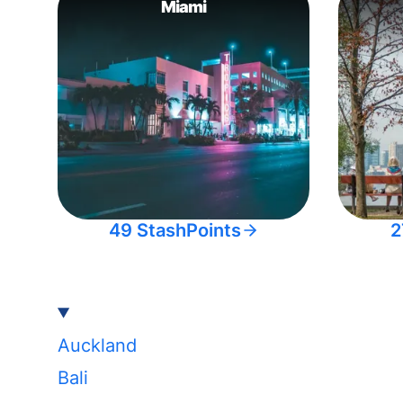
Miami
49 StashPoints
2
Auckland
Bali