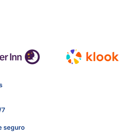
s
/7
e seguro