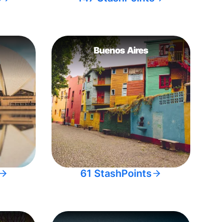
Buenos Aires
61 StashPoints