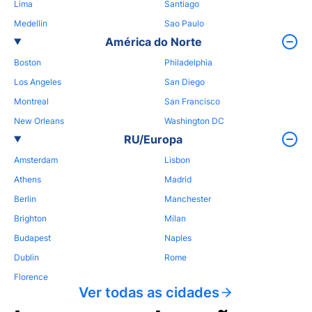
Lima
Santiago
Medellin
Sao Paulo
América do Norte
Boston
Philadelphia
Los Angeles
San Diego
Montreal
San Francisco
New Orleans
Washington DC
RU/Europa
Amsterdam
Lisbon
Athens
Madrid
Berlin
Manchester
Brighton
Milan
Budapest
Naples
Dublin
Rome
Florence
Ver todas as cidades