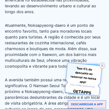
americana foi estabelecida nas proximidades,
levando ao desenvolvimento urbano e cultural ao
longo dos anos.
Atualmente, Noksapyeong-daero é um ponto de
encontro favorito, tanto para moradores locais
quanto para turistas. A região é conhecida por seus
restaurantes de cozinha internacional, cafés
charmosos e boutiques de moda. Além disso, sua
proximidade com o Itaewon, um dos bairros mais
multiculturais de Seul, oferece uma vibração
cosmopolita e vibrante para todos que a visitam.
Tem 5% de
desconto ao
reservar na nossa
A avenida também possui uma relevância cultural
app!
Usa o código promocional:
significativa. O Namsan Seoul Tower, situado
GETAPP5
próximo a Noksapyeong-daero, oferece vistas
panorâmicas deslumbrantes da cidade e é um local
de visita obrigatória. A área abriga diversos festivais
DESCARREGAR A APP