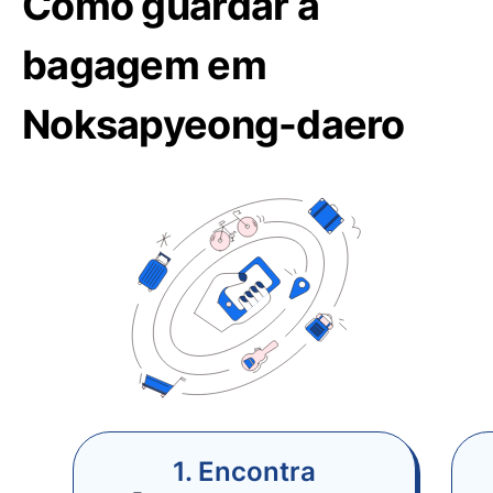
Como guardar a
bagagem em
Noksapyeong-daero
1. Encontra