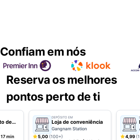
Confiam em nós
Reserva os melhores
pontos perto de ti
DEPÓSITO EM
to de
Loja de conveniência
y
Gangnam Station
117 min
5,00
(100+)
4,99
(