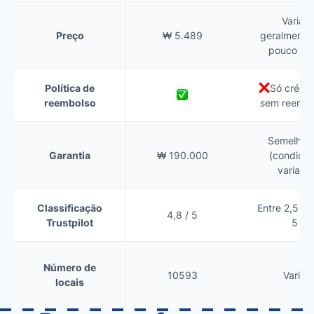
Varia,
Preço
₩ 5.489
geralmente
pouco ma
Política de
Só crédit
reembolso
sem reembo
Semelhan
Garantia
₩ 190.000
(condiçõ
variam)
Classificação
Entre 2,5 e 
4,8 / 5
Trustpilot
5
Número de
10593
Varia
locais