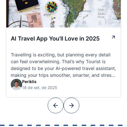
AI Travel App You’ll Love in 2025
Travelling is exciting, but planning every detail
can feel overwhelming. That’s why Tourist is
designed to be your AI-powered travel assistant,
making your trips smoother, smarter, and stress-
free. 🧭 What Makes the Tourist App Unique?
Periklis
18 de set. de 2025
Unlike standard travel apps, Tourist combines
powerful tools into one easy-to-use platform:
With Tourist, your trip planning becomes as
exciting …