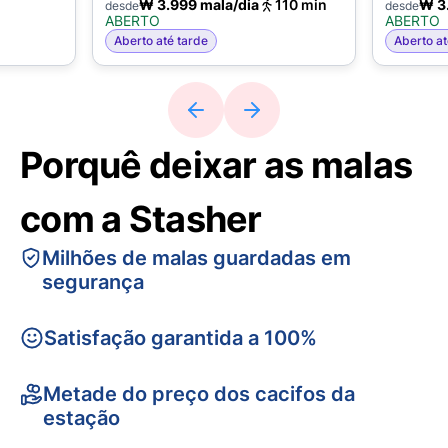
₩ 3.999 mala/dia
110 min
₩ 3
desde
desde
ABERTO
ABERTO
Aberto até tarde
Aberto at
Porquê deixar as malas
com a Stasher
Milhões de malas guardadas em
segurança
Satisfação garantida a 100%
Metade do preço dos cacifos da
estação