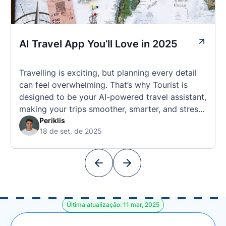
AI Travel App You’ll Love in 2025
Travelling is exciting, but planning every detail
can feel overwhelming. That’s why Tourist is
designed to be your AI-powered travel assistant,
making your trips smoother, smarter, and stress-
free. 🧭 What Makes the Tourist App Unique?
Periklis
18 de set. de 2025
Unlike standard travel apps, Tourist combines
powerful tools into one easy-to-use platform:
With Tourist, your trip planning becomes as
exciting …
Última atualização: 11 mar, 2025