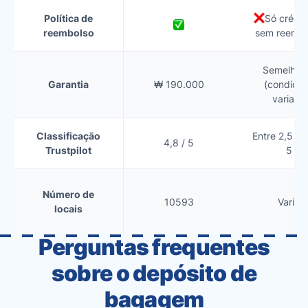
Política de
Só crédit
reembolso
sem reembo
Semelhan
Garantia
₩ 190.000
(condiçõ
variam)
Classificação
Entre 2,5 e 
4,8 / 5
Trustpilot
5
Número de
10593
Varia
locais
Perguntas frequentes
sobre o depósito de
bagagem