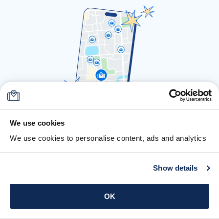
Descarrega a app e
We use cookies
guarda já as tuas
We use cookies to personalise content, ads and analytics
malas
Show details
Depósito de bagagem em todo o lado
com a App Stasher
OK