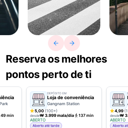
Reserva os melhores
pontos perto de ti
DEPÓSITO EM
iência
Loja de conveniência
 Park
Gangnam Station
5,00
(100+)
4,99
(
149 min
₩ 3.999 mala/dia
137 min
₩ 3
desde
desde
ABERTO
ABERTO
Aberto até tarde
Aberto at