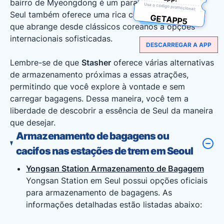
bairro de Myeongdong é um paraíso de compras.
Usa o código promocional:
Seul também oferece uma rica cena gastronômica,
GETAPP5
que abrange desde clássicos coreanos a opções
internacionais sofisticadas.
DESCARREGAR A APP
Lembre-se de que
Stasher
oferece várias alternativas
de armazenamento próximas a essas atrações,
permitindo que você explore à vontade e sem
carregar bagagens. Dessa maneira, você tem a
liberdade de descobrir a essência de Seul da maneira
que desejar.
Armazenamento de bagagens ou
cacifos nas estações de trem em Seoul
Yongsan Station Armazenamento de Bagagem
Yongsan Station em Seul possui opções oficiais
para armazenamento de bagagens. As
informações detalhadas estão listadas abaixo: