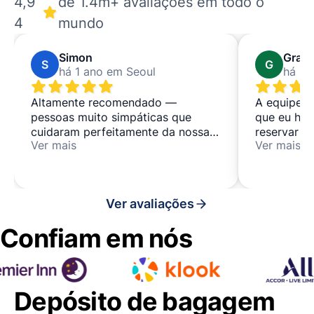
4,9
de 1.4m+ avaliações em todo o
4
mundo
Simon
Grac
S
G
há 1 ano em Seoul
há 1 
Altamente recomendado —
A equipe f
pessoas muito simpáticas que
que eu hav
cuidaram perfeitamente da nossa
reservar 
Ver mais
Ver mais
bagagem durante o dia — é um
bagagens. 
espaço de co-living e co-working,
etapa em d
que pode interessar a algumas
hotel com
pessoas também, localizado em
armazenam
Ver avaliações
uma área mais tranquila ao norte
da movimentada Hongdae
Confiam em nós
Depósito de bagagem