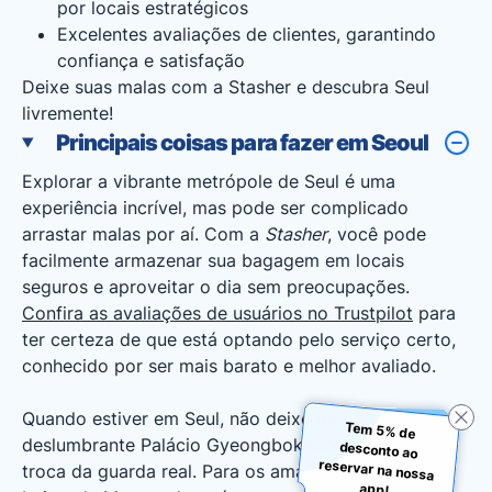
por locais estratégicos
Excelentes avaliações de clientes, garantindo
confiança e satisfação
Deixe suas malas com a Stasher e descubra Seul
livremente!
Principais coisas para fazer em Seoul
Explorar a vibrante metrópole de Seul é uma
experiência incrível, mas pode ser complicado
arrastar malas por aí. Com a
Stasher
, você pode
facilmente armazenar sua bagagem em locais
seguros e aproveitar o dia sem preocupações.
Confira as avaliações de usuários no Trustpilot
para
ter certeza de que está optando pelo serviço certo,
conhecido por ser mais barato e melhor avaliado.
Quando estiver em Seul, não deixe de visitar o
Tem 5% de
desconto ao
reservar na nossa
deslumbrante Palácio Gyeongbokgung e apreciar a
troca da guarda real. Para os amantes da moda, o
app!