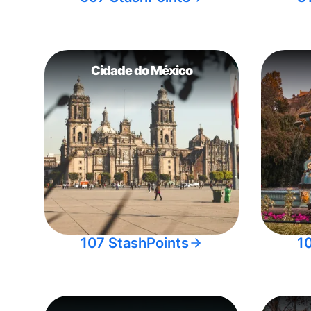
Cidade do México
107 StashPoints
1