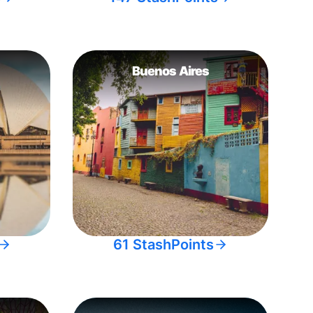
Buenos Aires
61 StashPoints