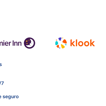
s
/7
e seguro