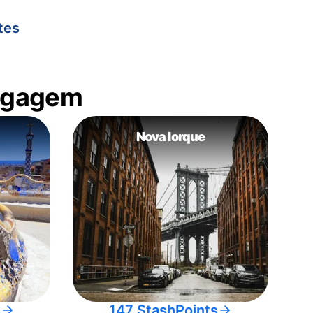
tes
bagagem
Nova Iorque
s
147 StashPoints