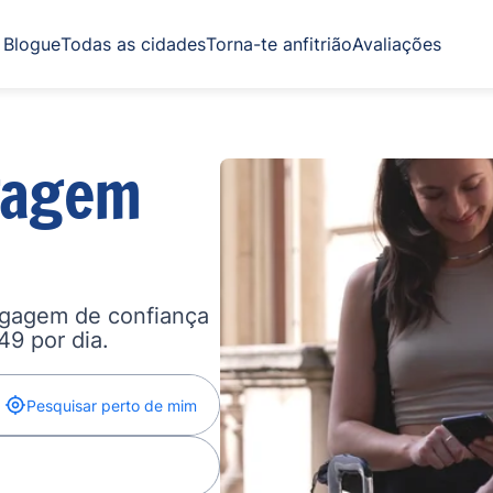
Blogue
Todas as cidades
Torna-te anfitrião
Avaliações
gagem
agagem de confiança
,49 por dia.
Pesquisar perto de mim