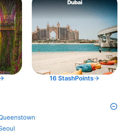
Dubai
16 StashPoints
Queenstown
Seoul