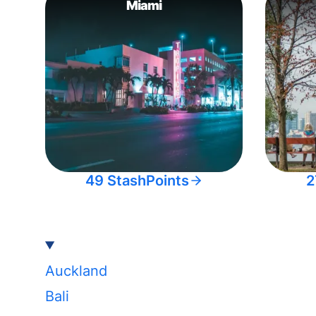
Miami
49 StashPoints
2
Auckland
Bali