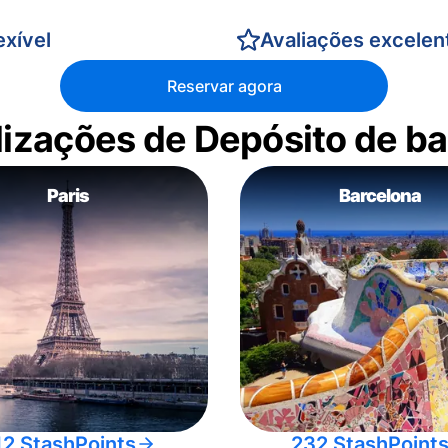
xível
Avaliações excelen
Reservar agora
alizações de Depósito de 
Paris
Barcelona
12 StashPoints
232 StashPoint