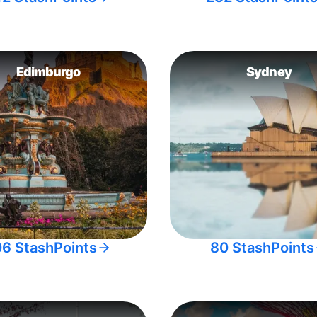
Edimburgo
Sydney
06 StashPoints
80 StashPoints