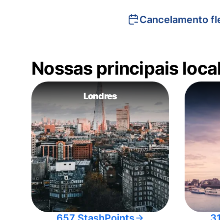
Cancelamento fle
Nossas principais loc
Londres
657 StashPoints
3