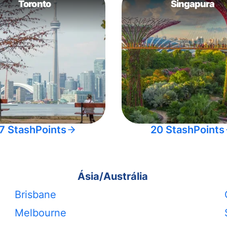
Toronto
Singapura
7 StashPoints
20 StashPoints
Ásia/Austrália
Brisbane
Melbourne