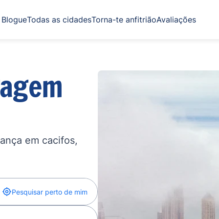
Blogue
Todas as cidades
Torna-te anfitrião
Avaliações
gagem
ança em cacifos,
Pesquisar perto de mim