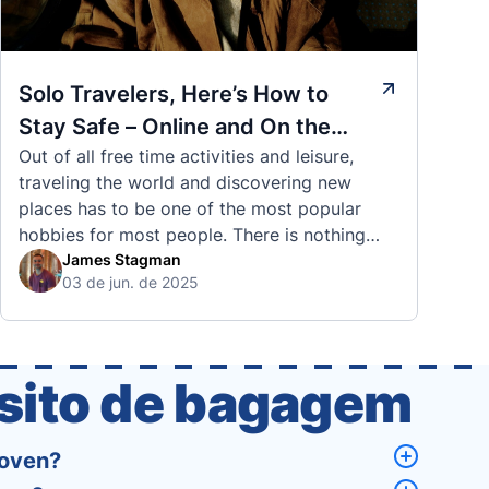
Solo Travelers, Here’s How to
Stay Safe – Online and On the
Out of all free time activities and leisure,
Road
traveling the world and discovering new
places has to be one of the most popular
hobbies for most people. There is nothing
quite like visiting a brand new city, country,
James Stagman
03 de jun. de 2025
or region and experiencing the culture, the
traditions, the languages, and everything else
that a completely new …
ósito de bagagem
hoven?