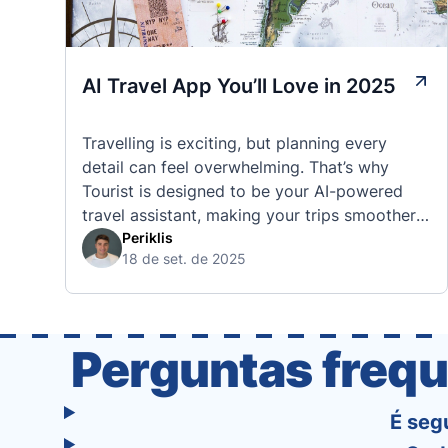
AI Travel App You’ll Love in 2025
Travelling is exciting, but planning every
detail can feel overwhelming. That’s why
Tourist is designed to be your AI-powered
travel assistant, making your trips smoother,
smarter, and stress-free. 🧭 What Makes the
Periklis
18 de set. de 2025
Tourist App Unique? Unlike standard travel
apps, Tourist combines powerful tools into
one easy-to-use platform: With Tourist, your
trip planning becomes as exciting …
Perguntas frequ
É seg