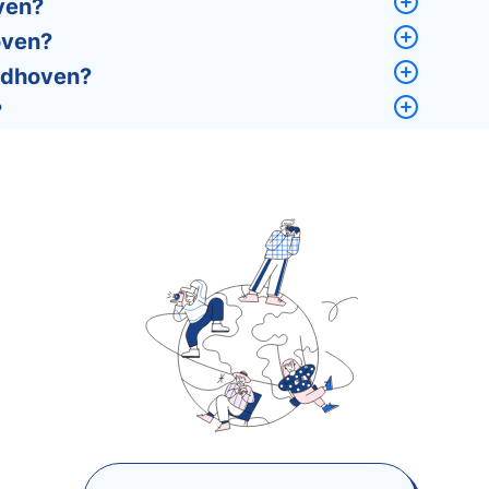
ven?
oven?
ndhoven?
?