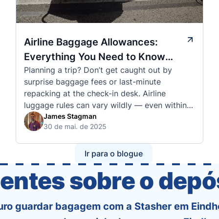
Airline Baggage Allowances:
Everything You Need to Know
Planning a trip? Don’t get caught out by
Before You Fly
surprise baggage fees or last-minute
repacking at the check-in desk. Airline
luggage rules can vary wildly — even within
the same country or alliance. That’s why
James Stagman
30 de mai. de 2025
we’ve created a detailed set of guides to help
you navigate the cabin and checked baggage
policies of over 30 international …
Ir para o blogue
entes sobre o dep
uro guardar bagagem com a Stasher em Eind