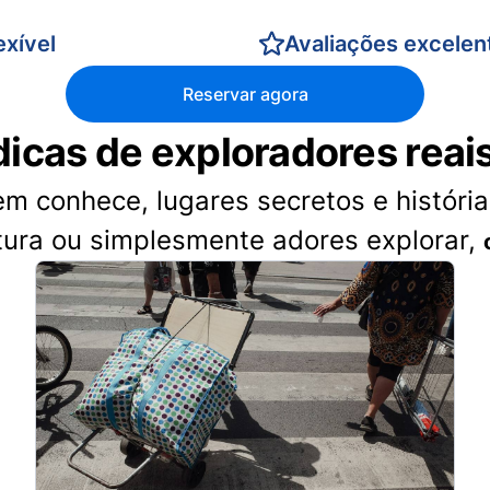
xível
Avaliações excelen
Reservar agora
dicas de exploradores reai
 conhece, lugares secretos e histórias
tura ou simplesmente adores explorar,