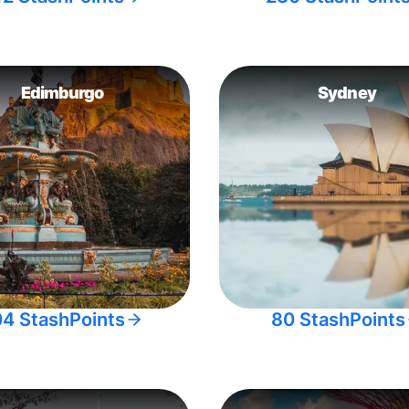
Edimburgo
Sydney
04 StashPoints
80 StashPoints