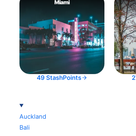
Miami
49 StashPoints
2
Auckland
Bali