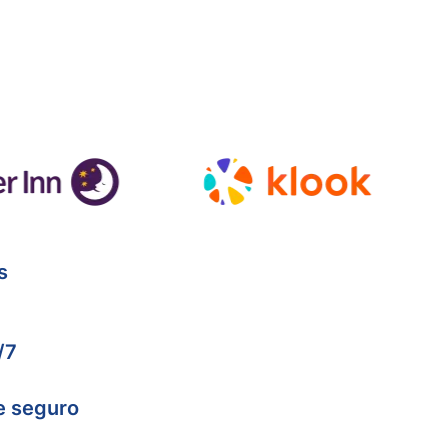
s
/7
e seguro