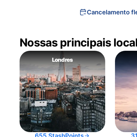
Cancelamento fle
Nossas principais loc
Londres
655 StashPoints
3