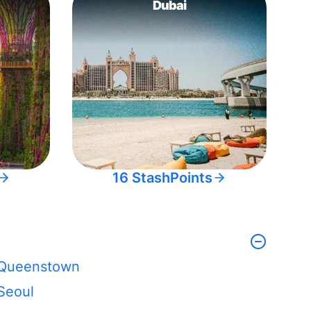
Dubai
16 StashPoints
Queenstown
Seoul