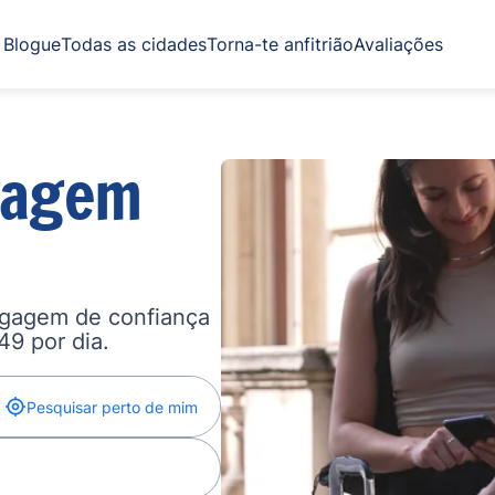
Blogue
Todas as cidades
Torna-te anfitrião
Avaliações
gagem
agagem de confiança
,49 por dia.
Pesquisar perto de mim