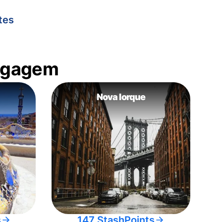
tes
bagagem
Nova Iorque
s
147 StashPoints