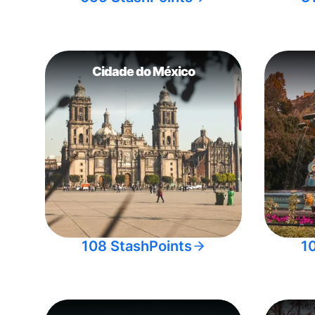
Cidade do México
108 StashPoints
1