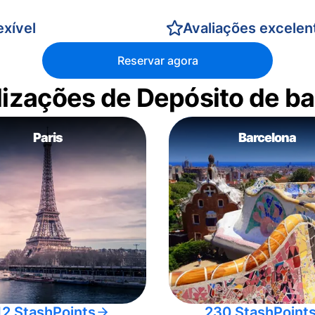
xível
Avaliações excelen
Reservar agora
alizações de Depósito de 
Paris
Barcelona
12 StashPoints
230 StashPoint