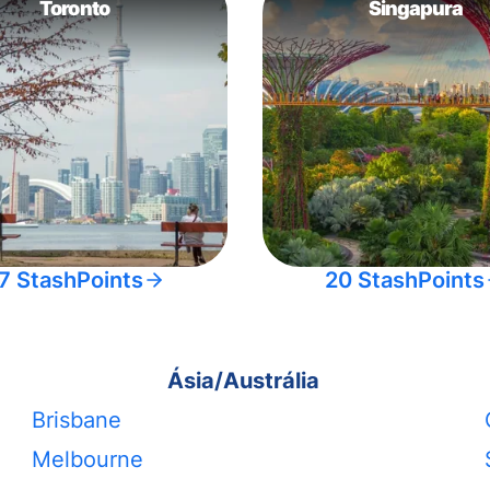
Toronto
Singapura
7 StashPoints
20 StashPoints
Ásia/Austrália
Brisbane
Melbourne