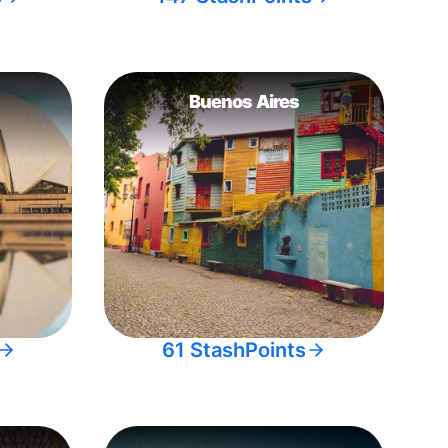
Buenos Aires
61 StashPoints