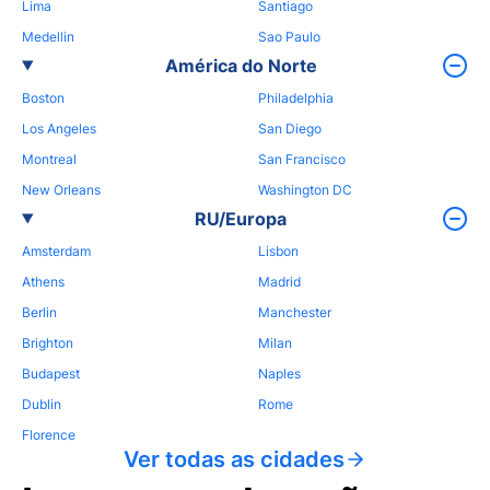
Lima
Santiago
Medellin
Sao Paulo
América do Norte
Boston
Philadelphia
Los Angeles
San Diego
Montreal
San Francisco
New Orleans
Washington DC
RU/Europa
Amsterdam
Lisbon
Athens
Madrid
Berlin
Manchester
Brighton
Milan
Budapest
Naples
Dublin
Rome
Florence
Ver todas as cidades