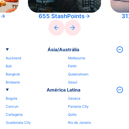
655 StashPoints
31
Ásia/Austrália
Auckland
Melbourne
Bali
Perth
Bangkok
Queenstown
Brisbane
Seoul
América Latina
Bogota
Oaxaca
Cancun
Panama City
Cartagena
Quito
Guatemala City
Rio de Janeiro