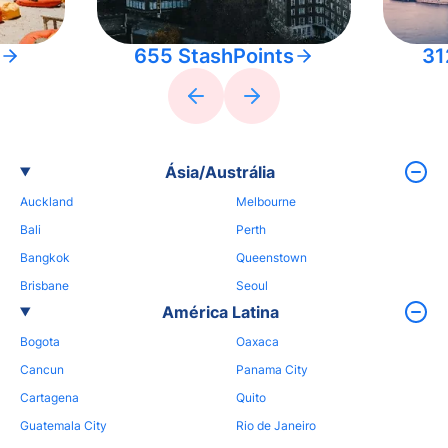
655 StashPoints
31
Ásia/Austrália
Auckland
Melbourne
Bali
Perth
Bangkok
Queenstown
Brisbane
Seoul
América Latina
Bogota
Oaxaca
Cancun
Panama City
Cartagena
Quito
Guatemala City
Rio de Janeiro