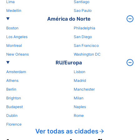
Lima
Santiago
Medellin
Sao Paulo
América do Norte
Boston
Philadelphia
Los Angeles
San Diego
Montreal
San Francisco
New Orleans
Washington DC
RU/Europa
Amsterdam
Lisbon
Athens
Madrid
Berlin
Manchester
Brighton
Milan
Budapest
Naples
Dublin
Rome
Florence
Ver todas as cidades