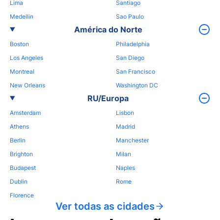
Lima
Santiago
Medellin
Sao Paulo
América do Norte
Boston
Philadelphia
Los Angeles
San Diego
Montreal
San Francisco
New Orleans
Washington DC
RU/Europa
Amsterdam
Lisbon
Athens
Madrid
Berlin
Manchester
Brighton
Milan
Budapest
Naples
Dublin
Rome
Florence
Ver todas as cidades