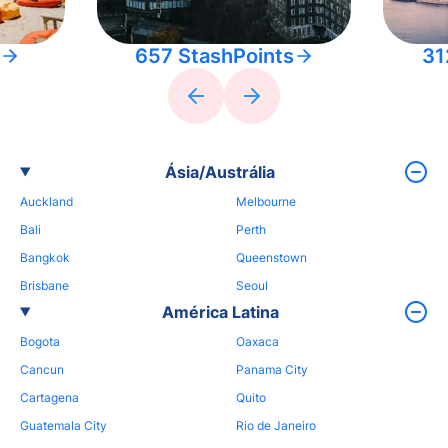
657 StashPoints
31
Ásia/Austrália
Auckland
Melbourne
Bali
Perth
Bangkok
Queenstown
Brisbane
Seoul
América Latina
Bogota
Oaxaca
Cancun
Panama City
Cartagena
Quito
Guatemala City
Rio de Janeiro