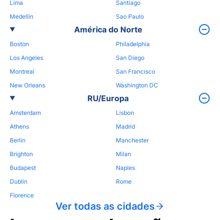
Lima
Santiago
Medellin
Sao Paulo
América do Norte
Boston
Philadelphia
Los Angeles
San Diego
Montreal
San Francisco
New Orleans
Washington DC
RU/Europa
Amsterdam
Lisbon
Athens
Madrid
Berlin
Manchester
Brighton
Milan
Budapest
Naples
Dublin
Rome
Florence
Ver todas as cidades