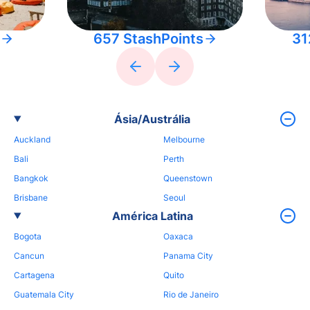
657 StashPoints
31
Ásia/Austrália
Auckland
Melbourne
Bali
Perth
Bangkok
Queenstown
Brisbane
Seoul
América Latina
Bogota
Oaxaca
Cancun
Panama City
Cartagena
Quito
Guatemala City
Rio de Janeiro