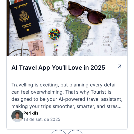
AI Travel App You’ll Love in 2025
Travelling is exciting, but planning every detail
can feel overwhelming. That’s why Tourist is
designed to be your AI-powered travel assistant,
making your trips smoother, smarter, and stress-
free. 🧭 What Makes the Tourist App Unique?
Periklis
18 de set. de 2025
Unlike standard travel apps, Tourist combines
powerful tools into one easy-to-use platform: