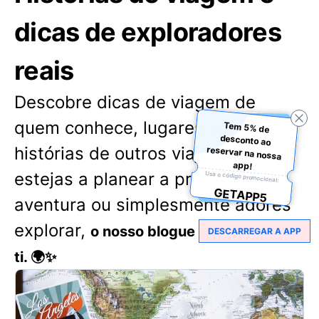
dicas de exploradores
reais
Descobre dicas de viagem de
quem conhece, lugares secretos e
Tem 5% de
desconto ao
reservar na nossa
histórias de outros viajantes. Quer
app!
estejas a planear a próxima
Usa o código promocional:
GETAPP5
aventura ou simplesmente adores
explorar,
o nosso blogue tem algo para
DESCARREGAR A APP
ti. 🌍✨