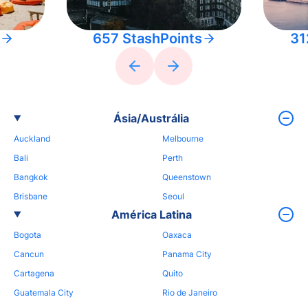
657 StashPoints
31
Ásia/Austrália
Auckland
Melbourne
Bali
Perth
Bangkok
Queenstown
Brisbane
Seoul
América Latina
Bogota
Oaxaca
Cancun
Panama City
Cartagena
Quito
Guatemala City
Rio de Janeiro