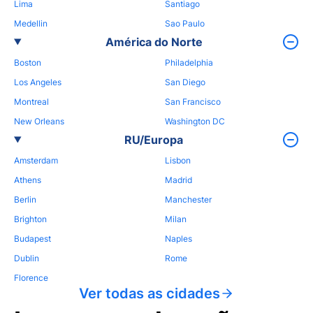
Lima
Santiago
Medellin
Sao Paulo
América do Norte
Boston
Philadelphia
Los Angeles
San Diego
Montreal
San Francisco
New Orleans
Washington DC
RU/Europa
Amsterdam
Lisbon
Athens
Madrid
Berlin
Manchester
Brighton
Milan
Budapest
Naples
Dublin
Rome
Florence
Ver todas as cidades