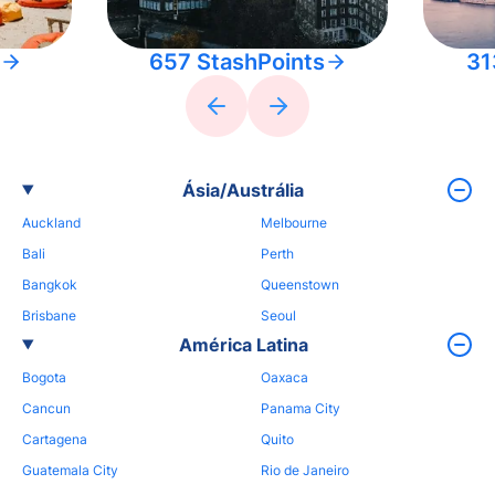
657 StashPoints
31
Ásia/Austrália
Auckland
Melbourne
Bali
Perth
Bangkok
Queenstown
Brisbane
Seoul
América Latina
Bogota
Oaxaca
Cancun
Panama City
Cartagena
Quito
Guatemala City
Rio de Janeiro