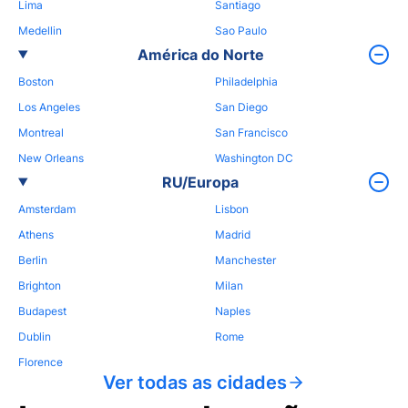
Lima
Santiago
Medellin
Sao Paulo
América do Norte
Boston
Philadelphia
Los Angeles
San Diego
Montreal
San Francisco
New Orleans
Washington DC
RU/Europa
Amsterdam
Lisbon
Athens
Madrid
Berlin
Manchester
Brighton
Milan
Budapest
Naples
Dublin
Rome
Florence
Ver todas as cidades