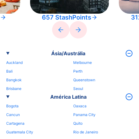
657 StashPoints
31
Ásia/Austrália
Auckland
Melbourne
Bali
Perth
Bangkok
Queenstown
Brisbane
Seoul
América Latina
Bogota
Oaxaca
Cancun
Panama City
Cartagena
Quito
Guatemala City
Rio de Janeiro