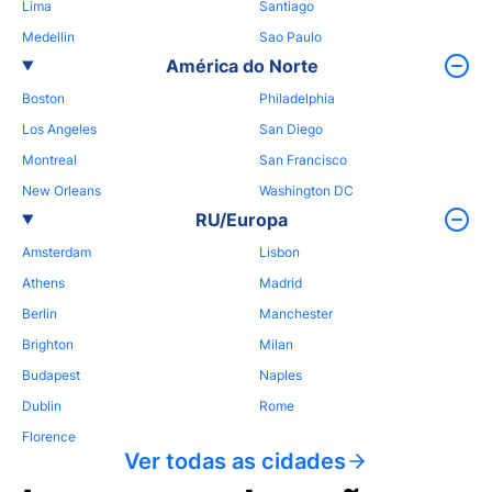
Lima
Santiago
Medellin
Sao Paulo
América do Norte
Boston
Philadelphia
Los Angeles
San Diego
Montreal
San Francisco
New Orleans
Washington DC
RU/Europa
Amsterdam
Lisbon
Athens
Madrid
Berlin
Manchester
Brighton
Milan
Budapest
Naples
Dublin
Rome
Florence
Ver todas as cidades