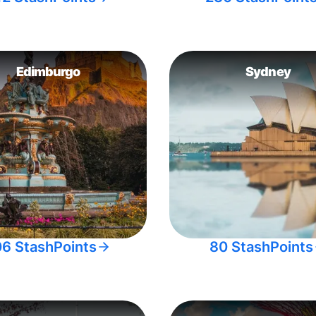
Edimburgo
Sydney
06 StashPoints
80 StashPoints