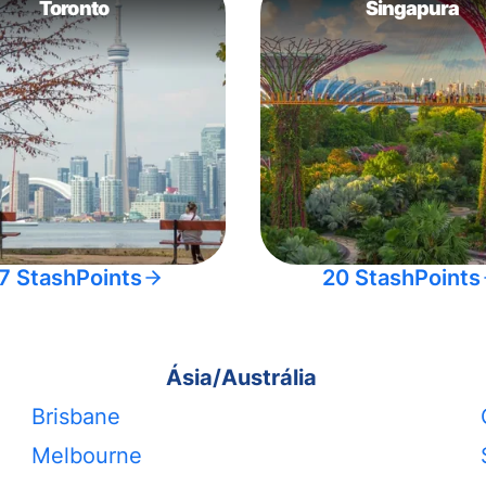
Toronto
Singapura
7 StashPoints
20 StashPoints
Ásia/Austrália
Brisbane
Melbourne