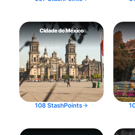
Cidade do México
108 StashPoints
1