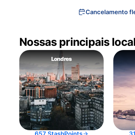
Cancelamento fle
Nossas principais loc
Londres
657 StashPoints
3