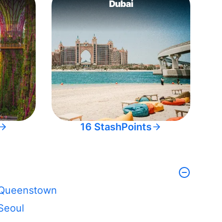
Dubai
16 StashPoints
Queenstown
Seoul