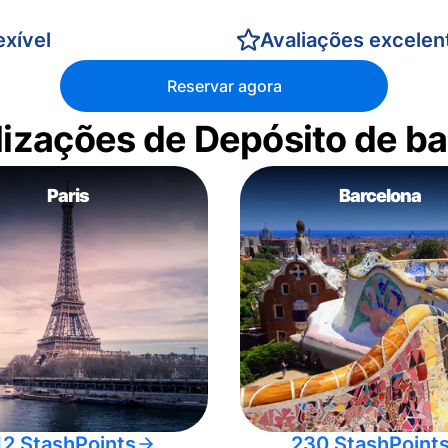
xível
Avaliações excelen
Reservar agora
alizações de Depósito de 
Paris
Barcelona
12 StashPoints
230 StashPoint