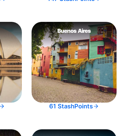
Buenos Aires
61 StashPoints