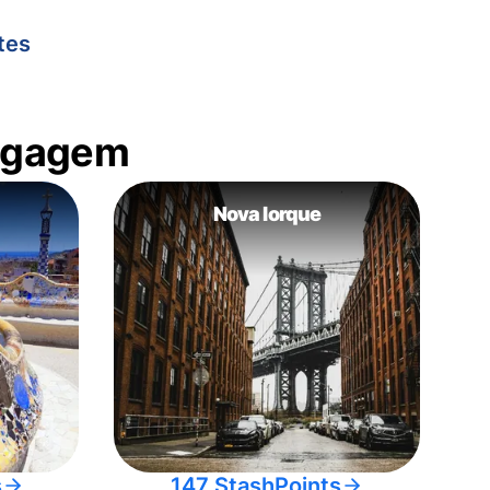
tes
bagagem
Nova Iorque
s
147 StashPoints