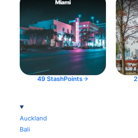
Miami
49 StashPoints
2
Auckland
Bali