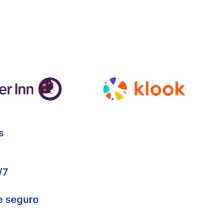
s
/7
e seguro