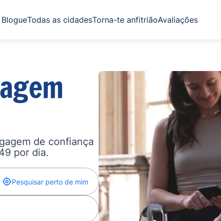
Blogue
Todas as cidades
Torna-te anfitrião
Avaliações
gagem
agagem de confiança
,49 por dia.
Pesquisar perto de mim