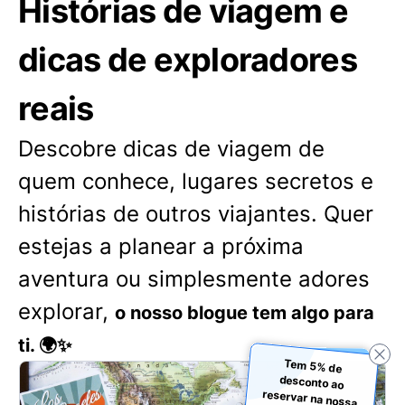
Histórias de viagem e
dicas de exploradores
reais
Descobre dicas de viagem de
quem conhece, lugares secretos e
histórias de outros viajantes. Quer
estejas a planear a próxima
aventura ou simplesmente adores
explorar,
o nosso blogue tem algo para
ti. 🌍✨
Tem 5% de
desconto ao
reservar na nossa