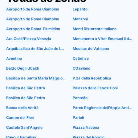
Aeroporto de Roma Ciampino
Lepanto
Aeroporto de Roma Ciampino
Manzoni
Aeroporto de Roma-Fiumicino
Monti Ristorante Italiano
Ara Coeli/Piazza Venezia
Monumento a Vítor Emanuel II da Itália
Arquibasílica de São João de Latrão
Museus do Vaticano
Aventino
Ostiense
Baldo Degli Ubaldi
Ottaviano
Basílica de Santa Maria Maggiore
P.za della Repubblica
Basílica de São Pedro
Palazzo delle Esposizioni
Basílica de São Pedro
Panteão
Bocca della Verità
Parco Regionale dell'Appia Antica
Campo de' Fiori
Parioli
Castelo Sant'Angelo
Piazza Navona
Cavour Esquilino
Piazza del Popolo