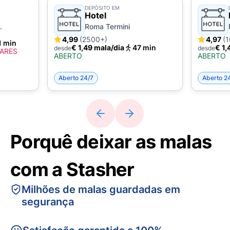
DEPÓSITO EM
Hotel
.
Roma Termini
4,99
(2500+)
4,97
(
1 min
€ 1,49 mala/dia
47 min
€ 1,
desde
desde
GARES
ABERTO
ABERTO
Aberto 24/7
Aberto 2
Porquê deixar as malas
com a Stasher
Milhões de malas guardadas em
segurança