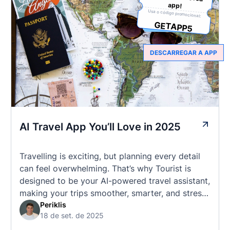
app!
Usa o código promocional:
GETAPP5
DESCARREGAR A APP
AI Travel App You’ll Love in 2025
Travelling is exciting, but planning every detail
can feel overwhelming. That’s why Tourist is
designed to be your AI-powered travel assistant,
making your trips smoother, smarter, and stress-
free. 🧭 What Makes the Tourist App Unique?
Periklis
18 de set. de 2025
Unlike standard travel apps, Tourist combines