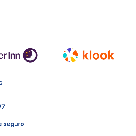
s
/7
e seguro