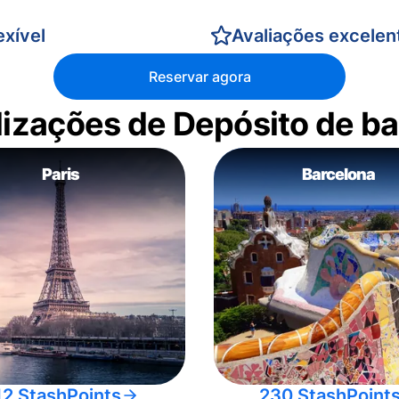
xível
Avaliações excelen
Reservar agora
alizações de Depósito de 
Paris
Barcelona
12 StashPoints
230 StashPoint