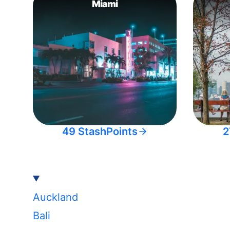
Miami
49 StashPoints
2
Auckland
Bali