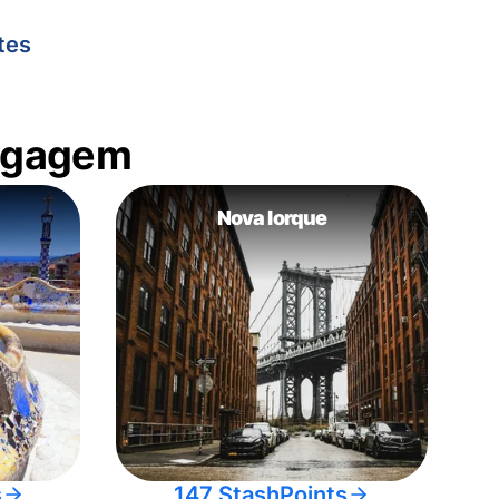
tes
bagagem
Nova Iorque
s
147 StashPoints