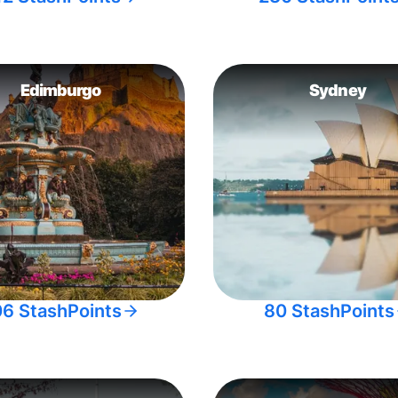
Edimburgo
Sydney
06 StashPoints
80 StashPoints