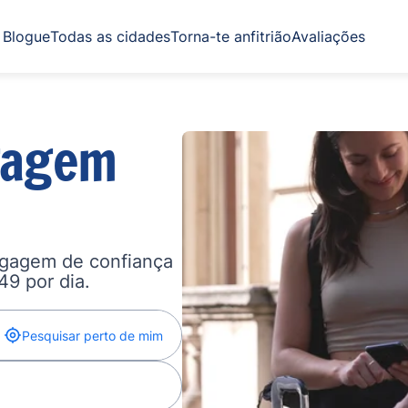
Blogue
Todas as cidades
Torna-te anfitrião
Avaliações
gagem
agagem de confiança
,49 por dia.
Pesquisar perto de mim