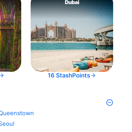
Dubai
16 StashPoints
Queenstown
Seoul