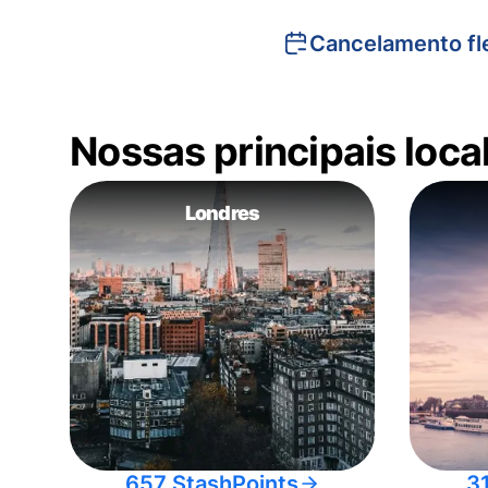
Cancelamento fle
Nossas principais loc
Londres
657 StashPoints
3