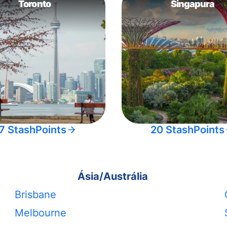
Toronto
Singapura
7 StashPoints
20 StashPoints
Ásia/Austrália
Brisbane
Melbourne