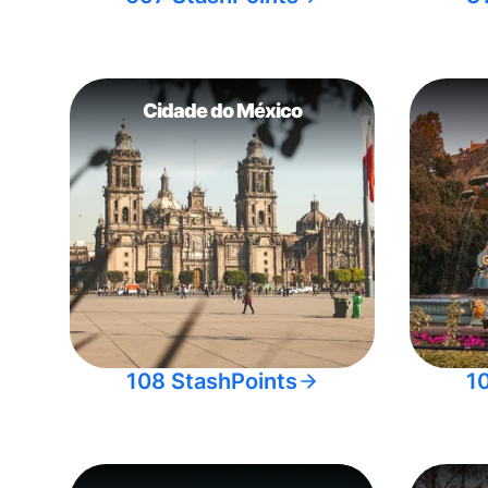
Cidade do México
108 StashPoints
1