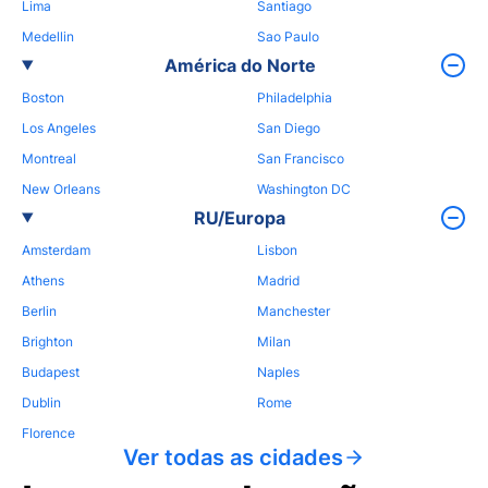
Lima
Santiago
Medellin
Sao Paulo
América do Norte
Boston
Philadelphia
Los Angeles
San Diego
Montreal
San Francisco
New Orleans
Washington DC
RU/Europa
Amsterdam
Lisbon
Athens
Madrid
Berlin
Manchester
Brighton
Milan
Budapest
Naples
Dublin
Rome
Florence
Ver todas as cidades