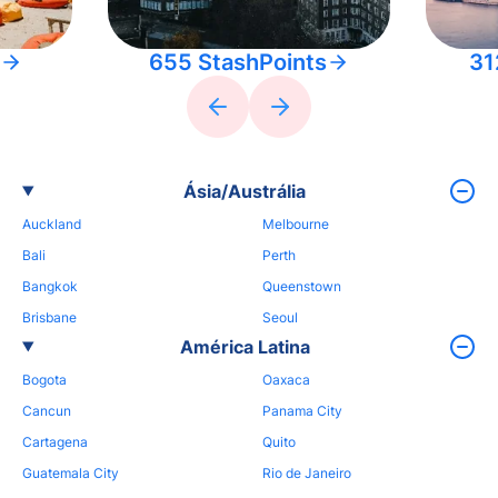
655 StashPoints
31
Ásia/Austrália
Auckland
Melbourne
Bali
Perth
Bangkok
Queenstown
Brisbane
Seoul
América Latina
Bogota
Oaxaca
Cancun
Panama City
Cartagena
Quito
Guatemala City
Rio de Janeiro