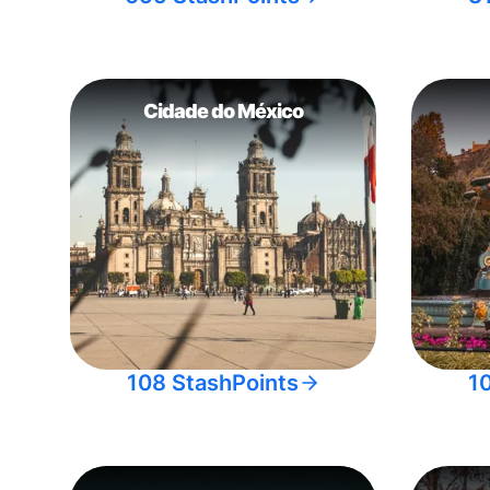
Cidade do México
108 StashPoints
1