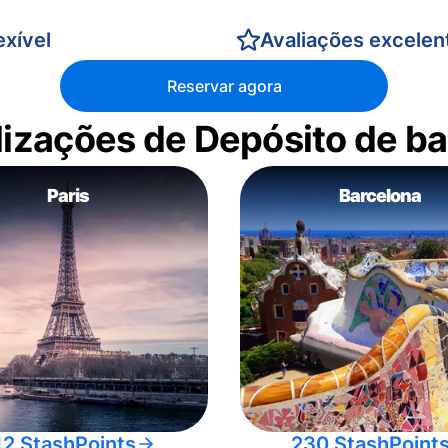
xível
Avaliações excelen
Reservar agora
alizações de Depósito de 
Paris
Barcelona
12 StashPoints
230 StashPoint