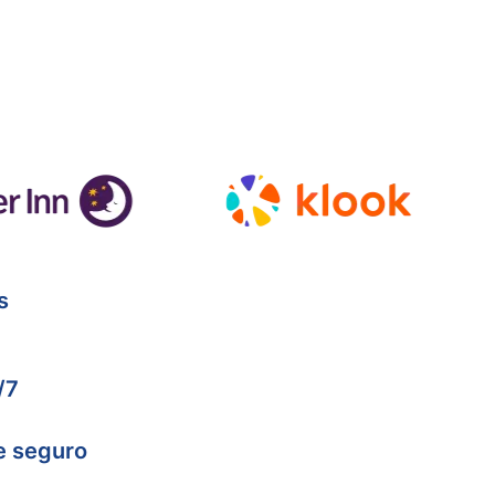
s
/7
e seguro