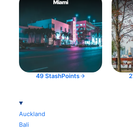
Miami
49 StashPoints
2
Auckland
Bali