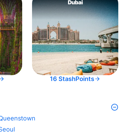
Dubai
16 StashPoints
Queenstown
Seoul