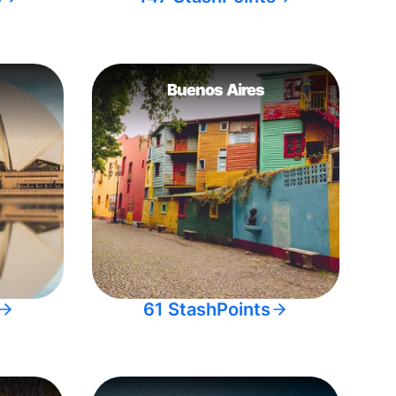
Buenos Aires
61 StashPoints