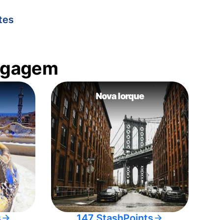
tes
bagagem
Nova Iorque
s
147 StashPoints