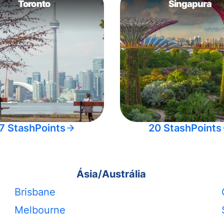
Toronto
Singapura
7 StashPoints
20 StashPoints
Ásia/Austrália
Brisbane
Melbourne