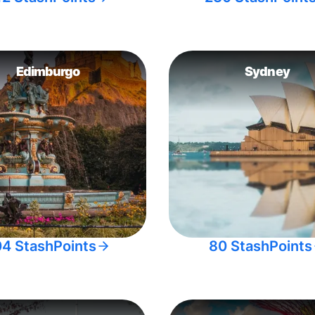
Edimburgo
Sydney
04 StashPoints
80 StashPoints