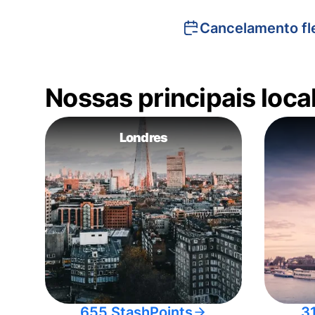
Cancelamento fle
Nossas principais loc
Londres
655 StashPoints
3