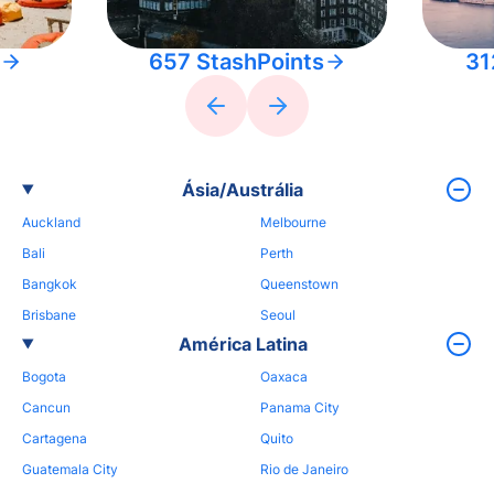
657 StashPoints
31
Ásia/Austrália
Auckland
Melbourne
Bali
Perth
Bangkok
Queenstown
Brisbane
Seoul
América Latina
Bogota
Oaxaca
Cancun
Panama City
Cartagena
Quito
Guatemala City
Rio de Janeiro