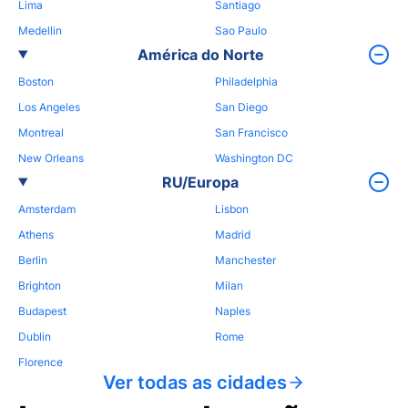
Lima
Santiago
Medellin
Sao Paulo
América do Norte
Boston
Philadelphia
Los Angeles
San Diego
Montreal
San Francisco
New Orleans
Washington DC
RU/Europa
Amsterdam
Lisbon
Athens
Madrid
Berlin
Manchester
Brighton
Milan
Budapest
Naples
Dublin
Rome
Florence
Ver todas as cidades