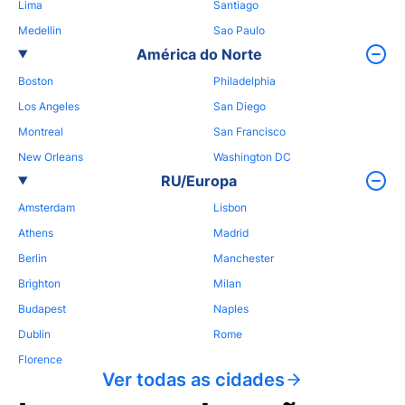
Lima
Santiago
Medellin
Sao Paulo
América do Norte
Boston
Philadelphia
Los Angeles
San Diego
Montreal
San Francisco
New Orleans
Washington DC
RU/Europa
Amsterdam
Lisbon
Athens
Madrid
Berlin
Manchester
Brighton
Milan
Budapest
Naples
Dublin
Rome
Florence
Ver todas as cidades