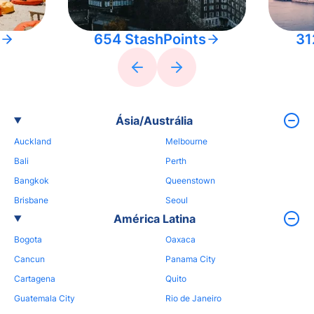
654 StashPoints
31
Ásia/Austrália
Auckland
Melbourne
Bali
Perth
Bangkok
Queenstown
Brisbane
Seoul
América Latina
Bogota
Oaxaca
Cancun
Panama City
Cartagena
Quito
Guatemala City
Rio de Janeiro