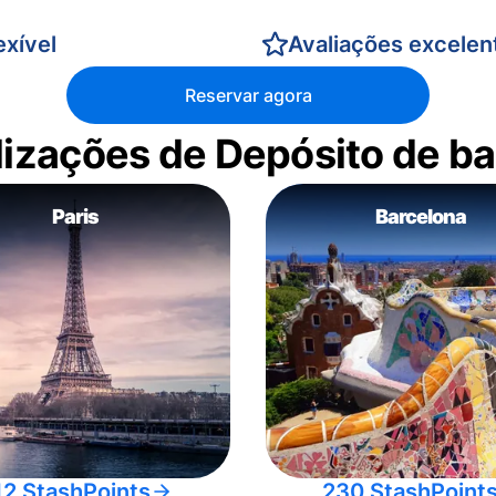
xível
Avaliações excelen
Reservar agora
alizações de Depósito de 
Paris
Barcelona
12 StashPoints
230 StashPoint