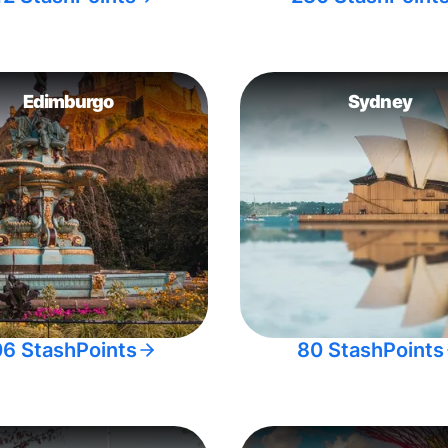
Edimburgo
Sydney
06 StashPoints
80 StashPoints