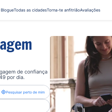
Blogue
Todas as cidades
Torna-te anfitrião
Avaliações
gagem
agagem de confiança
,49 por dia.
Pesquisar perto de mim