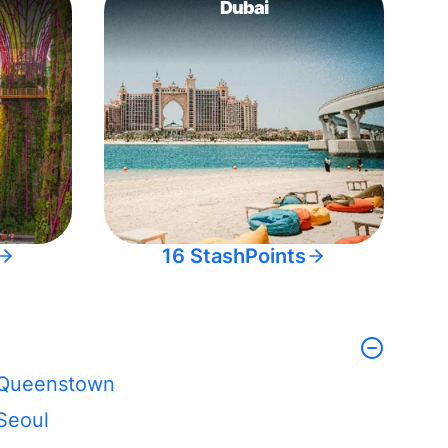
Dubai
16 StashPoints
Queenstown
Seoul