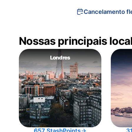
Cancelamento fle
Nossas principais loc
Londres
657 StashPoints
3