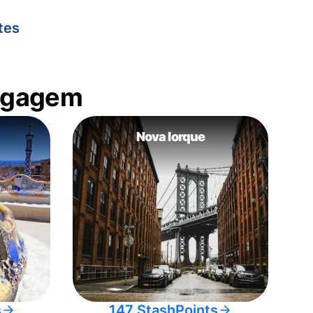
tes
bagagem
Nova Iorque
s
147 StashPoints