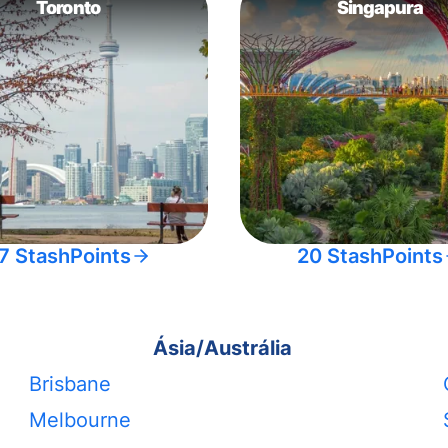
Toronto
Singapura
7 StashPoints
20 StashPoints
Ásia/Austrália
Brisbane
Melbourne