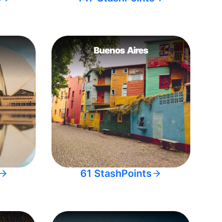
Buenos Aires
61 StashPoints