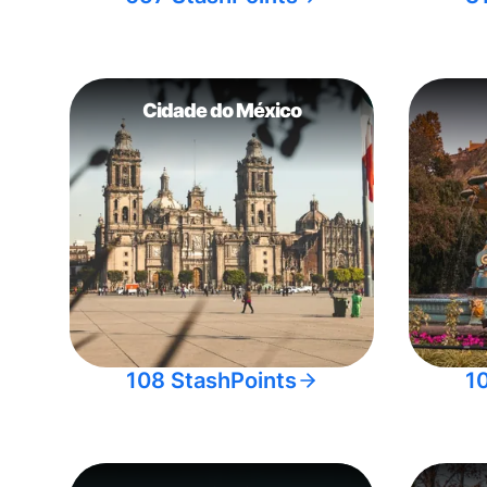
Cidade do México
108 StashPoints
1