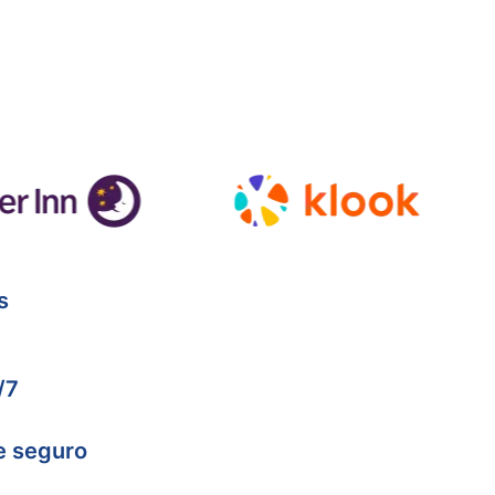
s
/7
e seguro