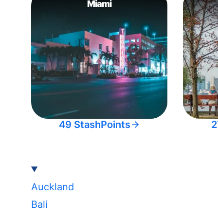
Miami
49 StashPoints
2
Auckland
Bali