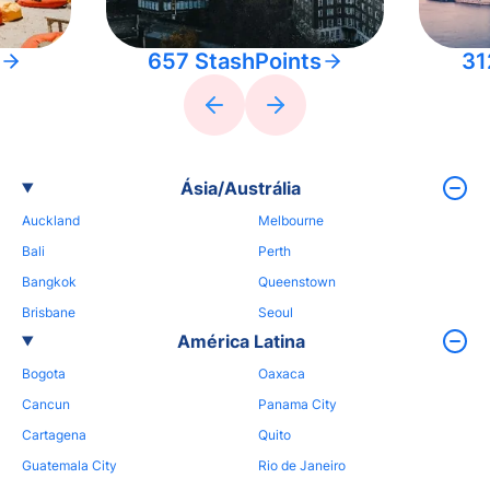
657 StashPoints
31
Ásia/Austrália
Auckland
Melbourne
Bali
Perth
Bangkok
Queenstown
Brisbane
Seoul
América Latina
Bogota
Oaxaca
Cancun
Panama City
Cartagena
Quito
Guatemala City
Rio de Janeiro