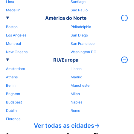
Lima
Santiago
Medellin
Sao Paulo
América do Norte
Boston
Philadelphia
Los Angeles
San Diego
Montreal
San Francisco
New Orleans
Washington DC
RU/Europa
Amsterdam
Lisbon
Athens
Madrid
Berlin
Manchester
Brighton
Milan
Budapest
Naples
Dublin
Rome
Florence
Ver todas as cidades