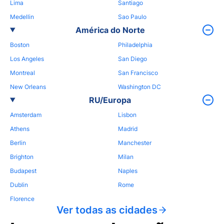
Lima
Santiago
Medellin
Sao Paulo
América do Norte
Boston
Philadelphia
Los Angeles
San Diego
Montreal
San Francisco
New Orleans
Washington DC
RU/Europa
Amsterdam
Lisbon
Athens
Madrid
Berlin
Manchester
Brighton
Milan
Budapest
Naples
Dublin
Rome
Florence
Ver todas as cidades