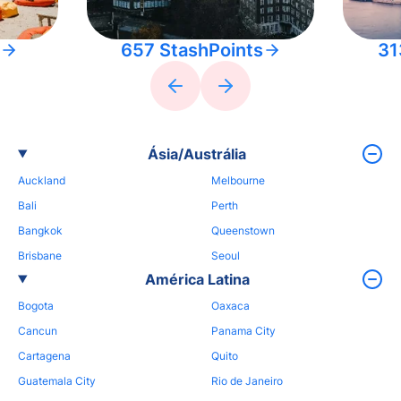
657 StashPoints
31
Ásia/Austrália
Auckland
Melbourne
Bali
Perth
Bangkok
Queenstown
Brisbane
Seoul
América Latina
Bogota
Oaxaca
Cancun
Panama City
Cartagena
Quito
Guatemala City
Rio de Janeiro