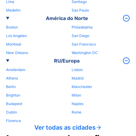
Lima
Santiago
Medellin
Sao Paulo
América do Norte
Boston
Philadelphia
Los Angeles
San Diego
Montreal
San Francisco
New Orleans
Washington DC
RU/Europa
Amsterdam
Lisbon
Athens
Madrid
Berlin
Manchester
Brighton
Milan
Budapest
Naples
Dublin
Rome
Florence
Ver todas as cidades