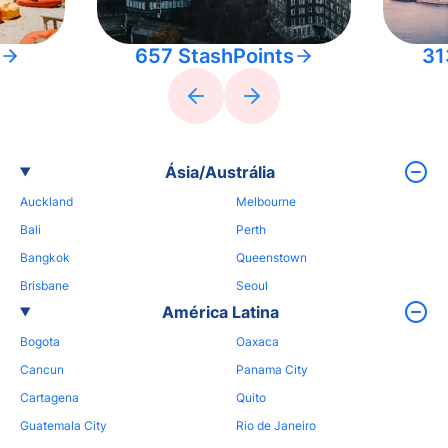
657 StashPoints
31
Ásia/Austrália
Auckland
Melbourne
Bali
Perth
Bangkok
Queenstown
Brisbane
Seoul
América Latina
Bogota
Oaxaca
Cancun
Panama City
Cartagena
Quito
Guatemala City
Rio de Janeiro