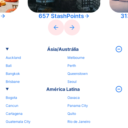
657 StashPoints
31
Ásia/Austrália
Auckland
Melbourne
Bali
Perth
Bangkok
Queenstown
Brisbane
Seoul
América Latina
Bogota
Oaxaca
Cancun
Panama City
Cartagena
Quito
Guatemala City
Rio de Janeiro