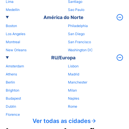
Lima
Santiago
Medellin
Sao Paulo
América do Norte
Boston
Philadelphia
Los Angeles
San Diego
Montreal
San Francisco
New Orleans
Washington DC
RU/Europa
Amsterdam
Lisbon
Athens
Madrid
Berlin
Manchester
Brighton
Milan
Budapest
Naples
Dublin
Rome
Florence
Ver todas as cidades