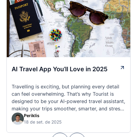
AI Travel App You’ll Love in 2025
Travelling is exciting, but planning every detail
can feel overwhelming. That’s why Tourist is
designed to be your AI-powered travel assistant,
making your trips smoother, smarter, and stress-
free. 🧭 What Makes the Tourist App Unique?
Periklis
18 de set. de 2025
Unlike standard travel apps, Tourist combines
powerful tools into one easy-to-use platform: