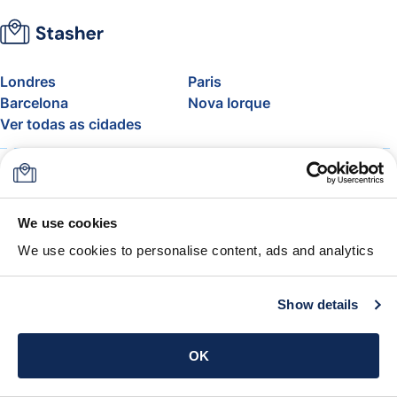
Londres
Paris
Barcelona
Nova Iorque
Ver todas as cidades
Sobre
Preços
FAQ
Apoio
Blogue
Adere ao programa de
We use cookies
afiliados da Stasher
We use cookies to personalise content, ads and analytics
Franquia de bagagem aérea
A Garantia Stasher
Termos e condições
Show details
Obtém a app
OK