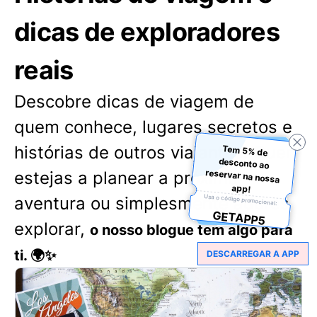
dicas de exploradores
reais
Descobre dicas de viagem de
quem conhece, lugares secretos e
histórias de outros viajantes. Quer
Tem 5% de
desconto ao
reservar na nossa
estejas a planear a próxima
app!
Usa o código promocional:
aventura ou simplesmente adores
GETAPP5
explorar,
o nosso blogue tem algo para
ti. 🌍✨
DESCARREGAR A APP