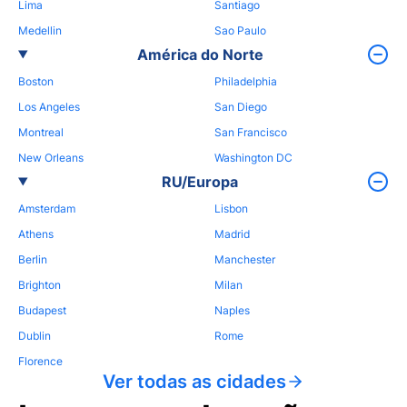
Lima
Santiago
Medellin
Sao Paulo
América do Norte
Boston
Philadelphia
Los Angeles
San Diego
Montreal
San Francisco
New Orleans
Washington DC
RU/Europa
Amsterdam
Lisbon
Athens
Madrid
Berlin
Manchester
Brighton
Milan
Budapest
Naples
Dublin
Rome
Florence
Ver todas as cidades