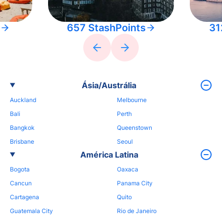
657 StashPoints
31
Ásia/Austrália
Auckland
Melbourne
Bali
Perth
Bangkok
Queenstown
Brisbane
Seoul
América Latina
Bogota
Oaxaca
Cancun
Panama City
Cartagena
Quito
Guatemala City
Rio de Janeiro