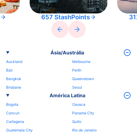
657 StashPoints
31
Ásia/Austrália
Auckland
Melbourne
Bali
Perth
Bangkok
Queenstown
Brisbane
Seoul
América Latina
Bogota
Oaxaca
Cancun
Panama City
Cartagena
Quito
Guatemala City
Rio de Janeiro