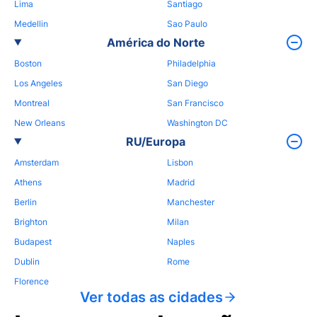
Lima
Santiago
Medellin
Sao Paulo
América do Norte
Boston
Philadelphia
Los Angeles
San Diego
Montreal
San Francisco
New Orleans
Washington DC
RU/Europa
Amsterdam
Lisbon
Athens
Madrid
Berlin
Manchester
Brighton
Milan
Budapest
Naples
Dublin
Rome
Florence
Ver todas as cidades