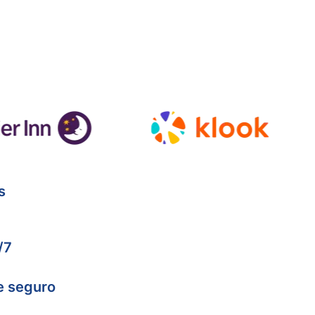
s
/7
e seguro