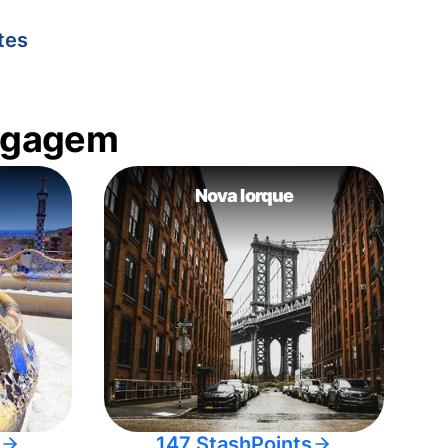
tes
bagagem
Nova Iorque
147 StashPoints