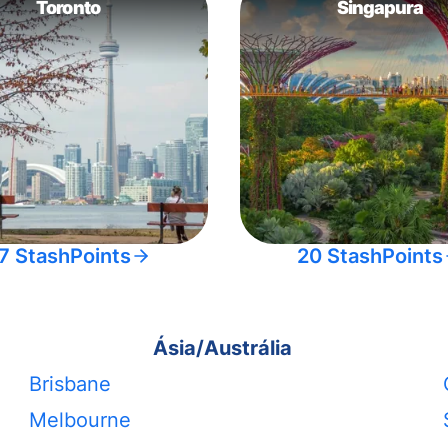
Toronto
Singapura
7 StashPoints
20 StashPoints
Ásia/Austrália
Brisbane
Melbourne