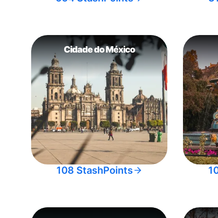
Cidade do México
108 StashPoints
1