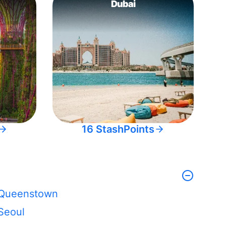
Dubai
16 StashPoints
Queenstown
Seoul