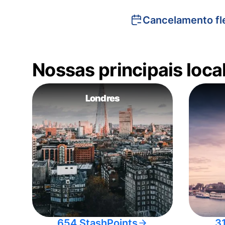
Cancelamento fle
Nossas principais loc
Londres
654 StashPoints
3