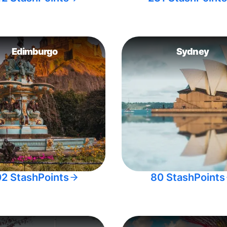
Edimburgo
Sydney
02 StashPoints
80 StashPoints