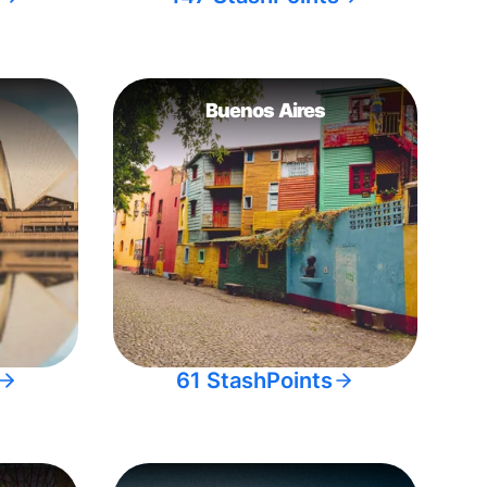
Buenos Aires
61 StashPoints