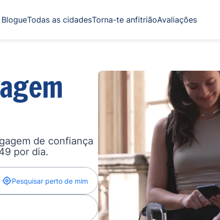
Blogue
Todas as cidades
Torna-te anfitrião
Avaliações
gagem
agagem de confiança
,49 por dia.
Pesquisar perto de mim