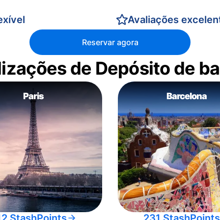
xível
Avaliações excelen
Reservar agora
alizações de Depósito de 
Paris
Barcelona
12 StashPoints
231 StashPoints