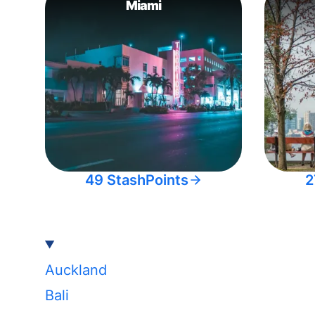
Miami
49 StashPoints
2
Auckland
Bali