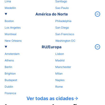
Lima
Santiago
Medellin
Sao Paulo
América do Norte
Boston
Philadelphia
Los Angeles
San Diego
Montreal
San Francisco
New Orleans
Washington DC
RU/Europa
Amsterdam
Lisbon
Athens
Madrid
Berlin
Manchester
Brighton
Milan
Budapest
Naples
Dublin
Rome
Florence
Ver todas as cidades