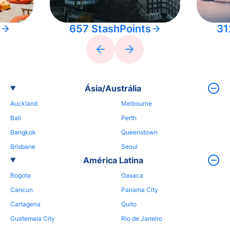
657 StashPoints
31
Ásia/Austrália
Auckland
Melbourne
Bali
Perth
Bangkok
Queenstown
Brisbane
Seoul
América Latina
Bogota
Oaxaca
Cancun
Panama City
Cartagena
Quito
Guatemala City
Rio de Janeiro