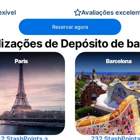
xível
Avaliações excelen
Reservar agora
alizações de Depósito de 
Paris
Barcelona
12 StashPoints
232 StashPoint