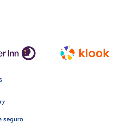
s
/7
e seguro