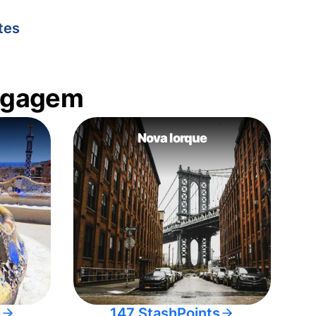
tes
bagagem
Nova Iorque
s
147 StashPoints