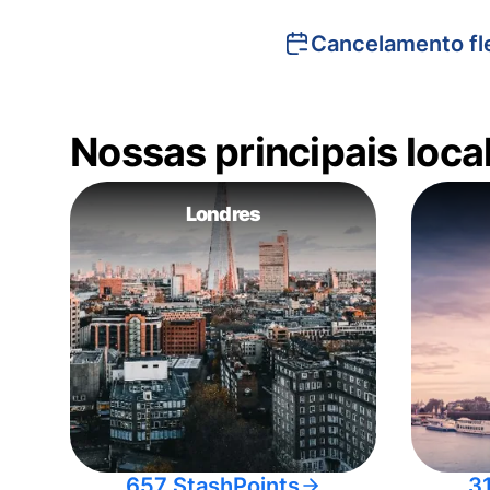
Cancelamento fle
Nossas principais loc
Londres
657 StashPoints
3