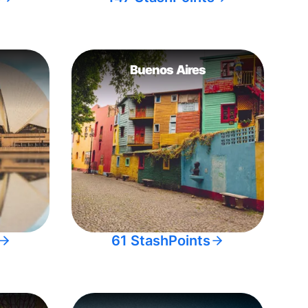
Buenos Aires
61 StashPoints