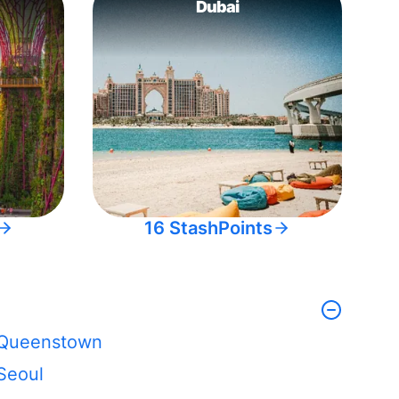
Dubai
16 StashPoints
Queenstown
Seoul