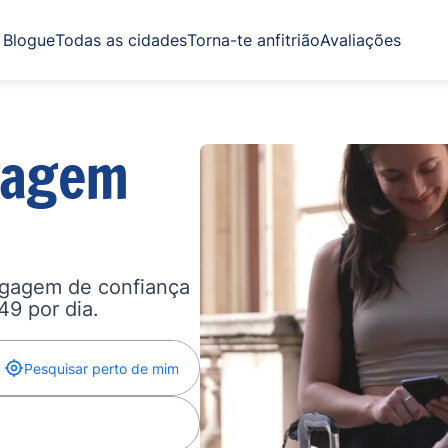
Blogue
Todas as cidades
Torna-te anfitrião
Avaliações
gagem
agagem de confiança
,49 por dia.
Pesquisar perto de mim