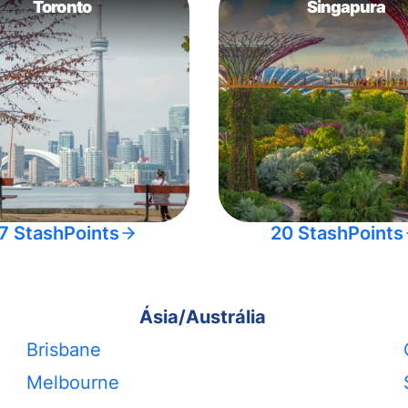
Toronto
Singapura
7 StashPoints
20 StashPoints
Ásia/Austrália
Brisbane
Melbourne