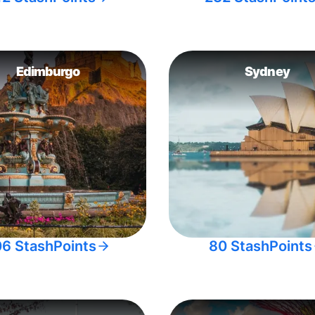
Edimburgo
Sydney
06 StashPoints
80 StashPoints