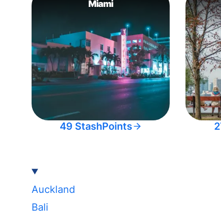
Miami
49 StashPoints
2
Auckland
Bali