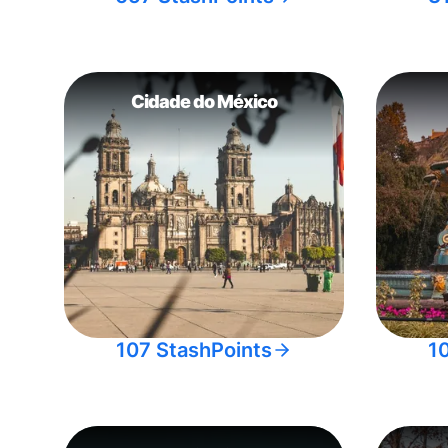
Cidade do México
107 StashPoints
1