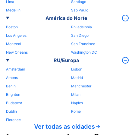
Lima
Santiago
Medellin
Sao Paulo
América do Norte
Boston
Philadelphia
Los Angeles
San Diego
Montreal
San Francisco
New Orleans
Washington DC
RU/Europa
Amsterdam
Lisbon
Athens
Madrid
Berlin
Manchester
Brighton
Milan
Budapest
Naples
Dublin
Rome
Florence
Ver todas as cidades