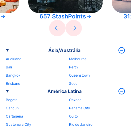
657 StashPoints
31
Ásia/Austrália
Auckland
Melbourne
Bali
Perth
Bangkok
Queenstown
Brisbane
Seoul
América Latina
Bogota
Oaxaca
Cancun
Panama City
Cartagena
Quito
Guatemala City
Rio de Janeiro