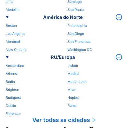
Lima
Santiago
Medellin
Sao Paulo
América do Norte
Boston
Philadelphia
Los Angeles
San Diego
Montreal
San Francisco
New Orleans
Washington DC
RU/Europa
Amsterdam
Lisbon
Athens
Madrid
Berlin
Manchester
Brighton
Milan
Budapest
Naples
Dublin
Rome
Florence
Ver todas as cidades