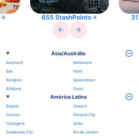
655 StashPoints
31
Ásia/Austrália
Auckland
Melbourne
Bali
Perth
Bangkok
Queenstown
Brisbane
Seoul
América Latina
Bogota
Oaxaca
Cancun
Panama City
Cartagena
Quito
Guatemala City
Rio de Janeiro