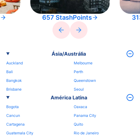
657 StashPoints
31
Ásia/Austrália
Auckland
Melbourne
Bali
Perth
Bangkok
Queenstown
Brisbane
Seoul
América Latina
Bogota
Oaxaca
Cancun
Panama City
Cartagena
Quito
Guatemala City
Rio de Janeiro