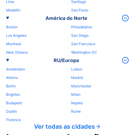
Lima
Santiago
Medellin
Sao Paulo
América do Norte
Boston
Philadelphia
Los Angeles
San Diego
Montreal
San Francisco
New Orleans
Washington DC
RU/Europa
Amsterdam
Lisbon
Athens
Madrid
Berlin
Manchester
Brighton
Milan
Budapest
Naples
Dublin
Rome
Florence
Ver todas as cidades