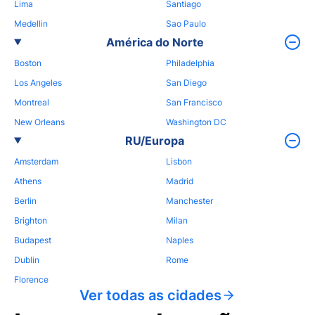
Lima
Santiago
Medellin
Sao Paulo
América do Norte
Boston
Philadelphia
Los Angeles
San Diego
Montreal
San Francisco
New Orleans
Washington DC
RU/Europa
Amsterdam
Lisbon
Athens
Madrid
Berlin
Manchester
Brighton
Milan
Budapest
Naples
Dublin
Rome
Florence
Ver todas as cidades