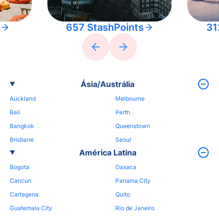
657 StashPoints
31
Ásia/Austrália
Auckland
Melbourne
Bali
Perth
Bangkok
Queenstown
Brisbane
Seoul
América Latina
Bogota
Oaxaca
Cancun
Panama City
Cartagena
Quito
Guatemala City
Rio de Janeiro