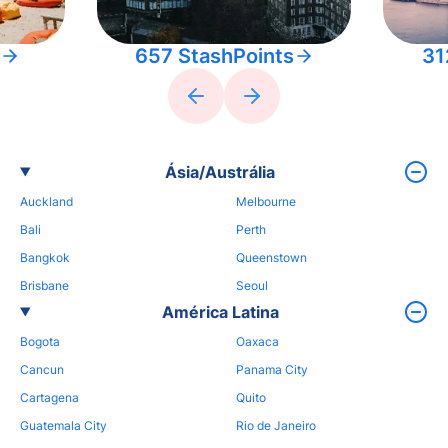
657 StashPoints
31
Ásia/Austrália
Auckland
Melbourne
Bali
Perth
Bangkok
Queenstown
Brisbane
Seoul
América Latina
Bogota
Oaxaca
Cancun
Panama City
Cartagena
Quito
Guatemala City
Rio de Janeiro