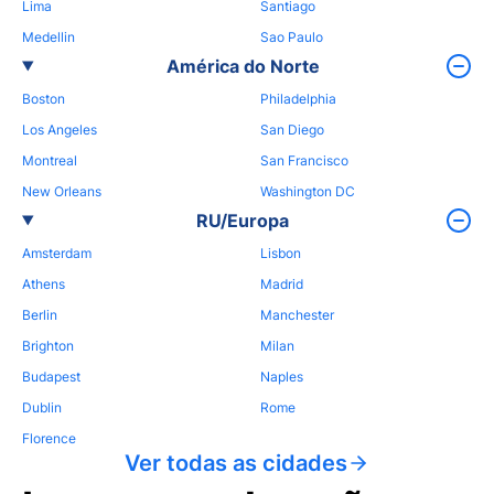
Lima
Santiago
Medellin
Sao Paulo
América do Norte
Boston
Philadelphia
Los Angeles
San Diego
Montreal
San Francisco
New Orleans
Washington DC
RU/Europa
Amsterdam
Lisbon
Athens
Madrid
Berlin
Manchester
Brighton
Milan
Budapest
Naples
Dublin
Rome
Florence
Ver todas as cidades