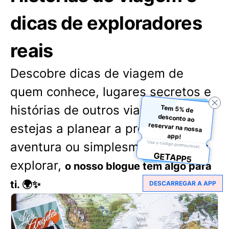
dicas de exploradores
reais
Descobre dicas de viagem de
quem conhece, lugares secretos e
histórias de outros viajantes. Quer
Tem 5% de
desconto ao
reservar na nossa
estejas a planear a próxima
app!
Usa o código promocional:
aventura ou simplesmente adores
GETAPP5
explorar,
o nosso blogue tem algo para
ti. 🌍✨
DESCARREGAR A APP