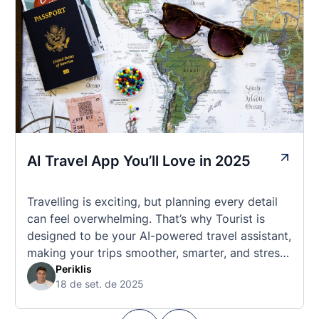
AI Travel App You’ll Love in 2025
Travelling is exciting, but planning every detail
can feel overwhelming. That’s why Tourist is
designed to be your AI-powered travel assistant,
making your trips smoother, smarter, and stress-
free. 🧭 What Makes the Tourist App Unique?
Periklis
18 de set. de 2025
Unlike standard travel apps, Tourist combines
powerful tools into one easy-to-use platform: