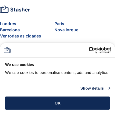
Londres
Paris
Barcelona
Nova Iorque
Ver todas as cidades
Sobre
Preços
FAQ
Apoio
Blogue
Adere ao programa de
We use cookies
afiliados da Stasher
We use cookies to personalise content, ads and analytics
Franquia de bagagem aérea
A Garantia Stasher
Termos e condições
Show details
Obtém a app
OK