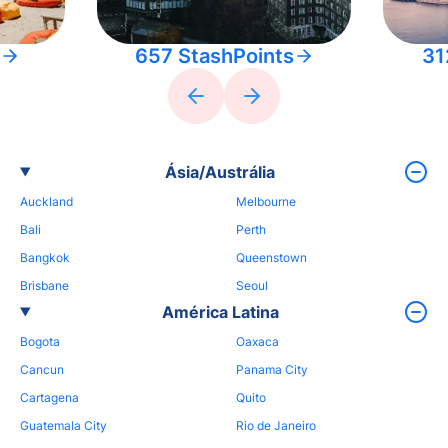
657 StashPoints
31
Ásia/Austrália
Auckland
Melbourne
Bali
Perth
Bangkok
Queenstown
Brisbane
Seoul
América Latina
Bogota
Oaxaca
Cancun
Panama City
Cartagena
Quito
Guatemala City
Rio de Janeiro