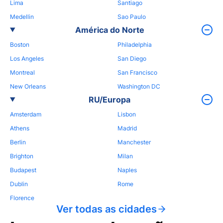
Lima
Santiago
Medellin
Sao Paulo
América do Norte
Boston
Philadelphia
Los Angeles
San Diego
Montreal
San Francisco
New Orleans
Washington DC
RU/Europa
Amsterdam
Lisbon
Athens
Madrid
Berlin
Manchester
Brighton
Milan
Budapest
Naples
Dublin
Rome
Florence
Ver todas as cidades